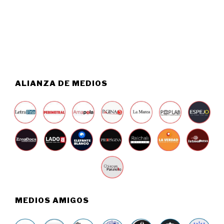
O
2
6
6
,
2
0
2
6
ALIANZA DE MEDIOS
MEDIOS AMIGOS