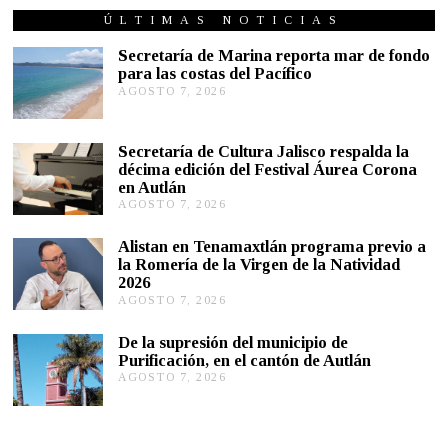
T
U
ÚLTIMAS NOTICIAS
B
R
Secretaría de Marina reporta mar de fondo
E
para las costas del Pacífico
8
AGOSTO 7, 2026
A
,
G
2
0
O
1
S
Secretaría de Cultura Jalisco respalda la
9
T
décima edición del Festival Áurea Corona
O
en Autlán
7
,
AGOSTO 7, 2026
A
2
G
0
O
Alistan en Tenamaxtlán programa previo a
2
S
la Romería de la Virgen de la Natividad
6
T
2026
O
AGOSTO 7, 2026
A
7
G
,
O
2
De la supresión del municipio de
S
0
Purificación, en el cantón de Autlán
T
2
AGOSTO 7, 2026
A
O
6
G
6
O
,
S
2
T
0