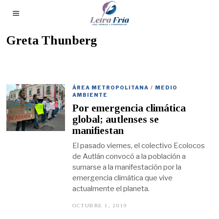
Greta Thunberg
ÁREA METROPOLITANA
/
MEDIO
AMBIENTE
Por emergencia climática
global; autlenses se
manifiestan
El pasado viernes, el colectivo Ecolocos
de Autlán convocó a la población a
sumarse a la manifestación por la
emergencia climática que vive
actualmente el planeta.
OCTUBRE 1, 2019
O
C