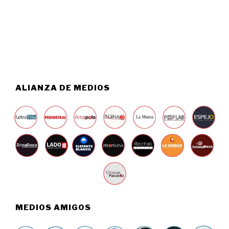
0
O
2
6
6
,
2
0
2
6
ALIANZA DE MEDIOS
MEDIOS AMIGOS