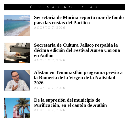
T
U
ÚLTIMAS NOTICIAS
B
R
Secretaría de Marina reporta mar de fondo
E
para las costas del Pacífico
3
AGOSTO 7, 2026
A
0
G
,
2
O
0
S
Secretaría de Cultura Jalisco respalda la
2
T
décima edición del Festival Áurea Corona
2
O
en Autlán
7
,
AGOSTO 7, 2026
A
2
G
0
O
Alistan en Tenamaxtlán programa previo a
2
S
la Romería de la Virgen de la Natividad
6
T
2026
O
AGOSTO 7, 2026
A
7
G
,
O
2
De la supresión del municipio de
S
0
Purificación, en el cantón de Autlán
T
2
AGOSTO 7, 2026
A
O
6
G
6
O
,
S
2
T