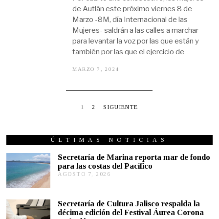
de Autlán este próximo viernes 8 de
Marzo -8M, día Internacional de las
Mujeres- saldrán a las calles a marchar
para levantar la voz por las que están y
también por las que el ejercicio de
MARZO 7, 2024
M
A
R
Z
O
6
1
2
SIGUIENTE
,
2
0
2
ÚLTIMAS NOTICIAS
4
Secretaría de Marina reporta mar de fondo
para las costas del Pacífico
AGOSTO 7, 2026
A
G
O
S
Secretaría de Cultura Jalisco respalda la
T
décima edición del Festival Áurea Corona
O