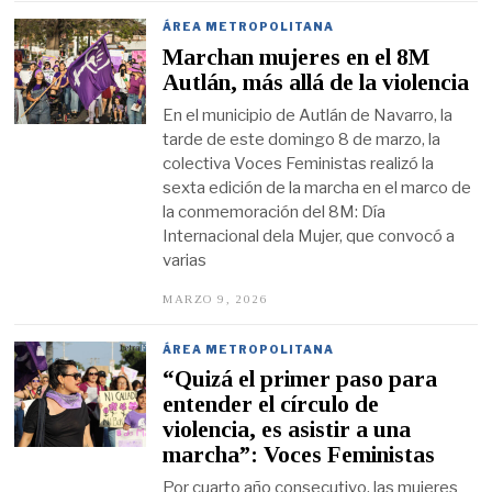
R
Z
ÁREA METROPOLITANA
O
Marchan mujeres en el 8M
9
,
Autlán, más allá de la violencia
2
0
En el municipio de Autlán de Navarro, la
2
tarde de este domingo 8 de marzo, la
6
colectiva Voces Feministas realizó la
sexta edición de la marcha en el marco de
la conmemoración del 8M: Día
Internacional dela Mujer, que convocó a
varias
MARZO 9, 2026
M
A
R
Z
ÁREA METROPOLITANA
O
“Quizá el primer paso para
9
,
entender el círculo de
2
violencia, es asistir a una
0
2
marcha”: Voces Feministas
6
Por cuarto año consecutivo, las mujeres