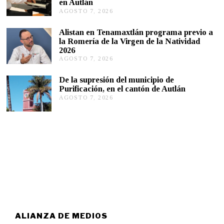
en Autlán
7
,
AGOSTO 7, 2026
A
2
G
0
O
Alistan en Tenamaxtlán programa previo a
2
S
la Romería de la Virgen de la Natividad
6
T
2026
O
AGOSTO 7, 2026
A
7
G
,
O
2
De la supresión del municipio de
S
0
Purificación, en el cantón de Autlán
T
2
AGOSTO 7, 2026
A
O
6
G
6
O
,
S
2
T
0
O
2
6
6
,
2
0
2
6
ALIANZA DE MEDIOS