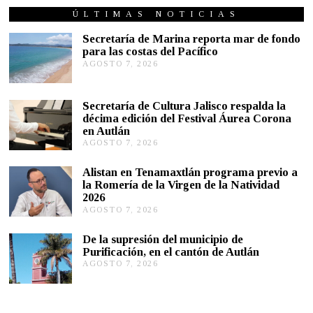
N
I
ÚLTIMAS NOTICIAS
O
7
Secretaría de Marina reporta mar de fondo
,
para las costas del Pacífico
2
AGOSTO 7, 2026
A
0
G
2
2
O
S
Secretaría de Cultura Jalisco respalda la
T
décima edición del Festival Áurea Corona
O
en Autlán
7
,
AGOSTO 7, 2026
A
2
G
0
O
Alistan en Tenamaxtlán programa previo a
2
S
la Romería de la Virgen de la Natividad
6
T
2026
O
AGOSTO 7, 2026
A
7
G
,
O
2
De la supresión del municipio de
S
0
Purificación, en el cantón de Autlán
T
2
AGOSTO 7, 2026
A
O
6
G
6
O
,
S
2
T
0