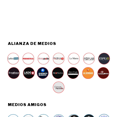
O
2
6
6
,
2
0
2
6
ALIANZA DE MEDIOS
MEDIOS AMIGOS