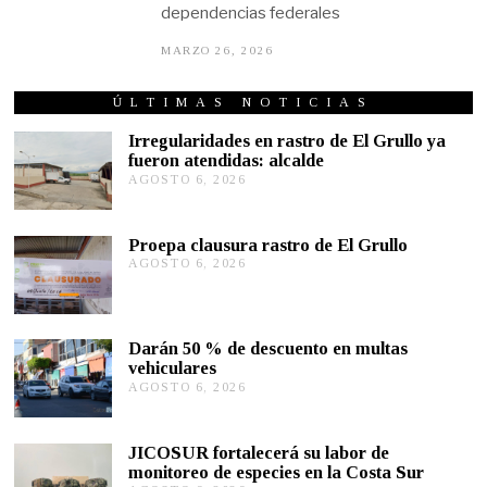
dependencias federales
MARZO 26, 2026
M
A
R
Z
ÚLTIMAS NOTICIAS
O
2
Irregularidades en rastro de El Grullo ya
6
fueron atendidas: alcalde
,
AGOSTO 6, 2026
A
2
G
0
2
O
6
S
Proepa clausura rastro de El Grullo
T
AGOSTO 6, 2026
A
O
G
6
O
,
S
2
T
0
Darán 50 % de descuento en multas
O
2
vehiculares
6
6
,
AGOSTO 6, 2026
A
2
G
0
O
2
S
JICOSUR fortalecerá su labor de
6
T
monitoreo de especies en la Costa Sur
O