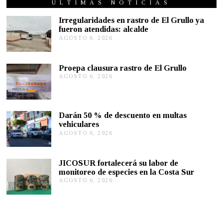
R
ÚLTIMAS NOTICIAS
E
R
Irregularidades en rastro de El Grullo ya
O
fueron atendidas: alcalde
1
AGOSTO 6, 2026
A
,
G
2
0
O
2
S
Proepa clausura rastro de El Grullo
0
T
AGOSTO 6, 2026
A
O
G
6
O
,
S
2
T
0
Darán 50 % de descuento en multas
O
2
vehiculares
6
6
,
AGOSTO 6, 2026
A
2
G
0
O
2
S
JICOSUR fortalecerá su labor de
6
T
monitoreo de especies en la Costa Sur
O
AGOSTO 6, 2026
A
5
G
,
O
2
S
0
T
2
O
6