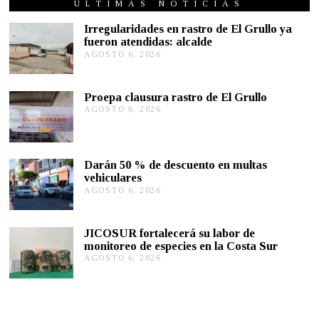
T
ÚLTIMAS NOTICIAS
I
E
Irregularidades en rastro de El Grullo ya
M
fueron atendidas: alcalde
B
AGOSTO 6, 2026
A
R
G
E
4
O
,
S
Proepa clausura rastro de El Grullo
2
T
0
AGOSTO 6, 2026
A
O
2
G
6
1
O
,
S
2
T
0
Darán 50 % de descuento en multas
O
2
vehiculares
6
6
,
AGOSTO 6, 2026
A
2
G
0
O
2
S
JICOSUR fortalecerá su labor de
6
T
monitoreo de especies en la Costa Sur
O
AGOSTO 6, 2026
A
5
G
,
O
2
S
0
T
2
O
6