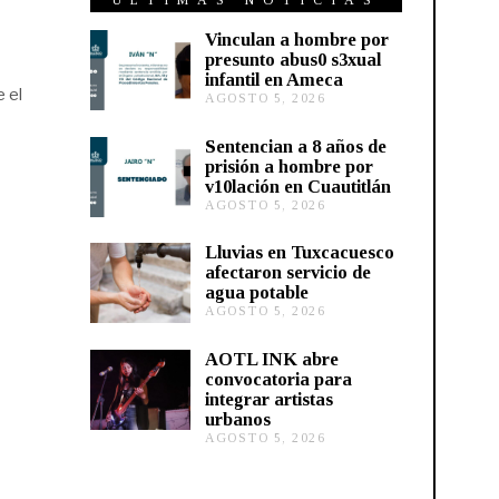
ÚLTIMAS NOTICIAS
Vinculan a hombre por
presunto abus0 s3xual
infantil en Ameca
e el
AGOSTO 5, 2026
A
G
O
Sentencian a 8 años de
S
prisión a hombre por
T
v10lación en Cuautitlán
O
AGOSTO 5, 2026
A
5
G
,
O
2
Lluvias en Tuxcacuesco
S
0
afectaron servicio de
T
2
agua potable
O
6
AGOSTO 5, 2026
A
5
G
,
O
2
AOTL INK abre
S
0
convocatoria para
T
2
integrar artistas
O
6
urbanos
5
,
AGOSTO 5, 2026
A
2
G
0
O
2
S