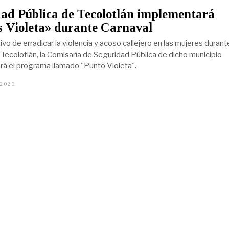
ad Pública de Tecolotlán implementará
 Violeta» durante Carnaval
ivo de erradicar la violencia y acoso callejero en las mujeres durant
 Tecolotlán, la Comisaría de Seguridad Pública de dicho municipio
á el programa llamado "Punto Violeta".
 2023
F
E
B
R
E
R
O
8
,
2
0
2
3