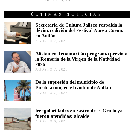
ENERO 30, 2020
E
N
E
R
ÚLTIMAS NOTICIAS
O
3
Secretaría de Cultura Jalisco respalda la
0
décima edición del Festival Áurea Corona
,
en Autlán
2
0
AGOSTO 7, 2026
A
2
G
0
O
Alistan en Tenamaxtlán programa previo a
S
la Romería de la Virgen de la Natividad
T
2026
O
AGOSTO 7, 2026
A
7
G
,
O
2
De la supresión del municipio de
S
0
Purificación, en el cantón de Autlán
T
2
AGOSTO 7, 2026
A
O
6
G
6
O
,
S
2
Irregularidades en rastro de El Grullo ya
T
0
fueron atendidas: alcalde
O
2
AGOSTO 6, 2026
A
6
6
G
,
O
2