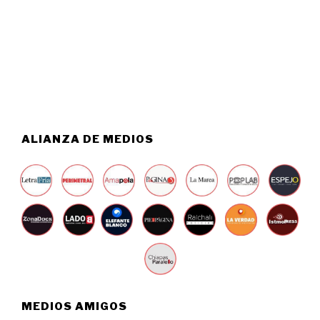
S
0
T
2
O
6
6
,
2
0
2
6
ALIANZA DE MEDIOS
MEDIOS AMIGOS