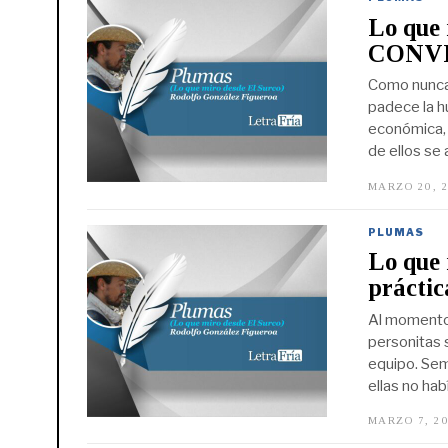
Lo que 
CONVI
Como nunca 
padece la h
económica, 
de ellos se
MARZO 20, 
PLUMAS
Lo que 
práctic
Al momento d
personitas 
equipo. Sem
ellas no ha
MARZO 7, 2