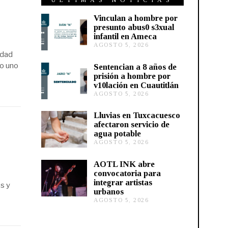
ÚLTIMAS NOTICIAS
Vinculan a hombre por
presunto abus0 s3xual
infantil en Ameca
AGOSTO 5, 2026
A
ldad
G
O
do uno
Sentencian a 8 años de
S
prisión a hombre por
T
v10lación en Cuautitlán
O
AGOSTO 5, 2026
A
5
G
,
O
2
Lluvias en Tuxcacuesco
S
0
afectaron servicio de
T
2
agua potable
O
6
AGOSTO 5, 2026
A
5
G
,
O
2
AOTL INK abre
S
0
convocatoria para
T
2
integrar artistas
O
6
s y
urbanos
5
,
AGOSTO 5, 2026
A
2
G
0
O
2
S