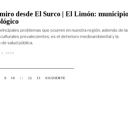
R
Z
O
miro desde El Surco | El Limón: municipi
7
,
lógico
2
0
principales problemas que ocurren en nuestra región, además de la
2
0
 culturales prevalecientes, es el deterioro medioambiental y la
de salud pública.
3, 2019
D
I
C
I
E
M
9
10
11
12
13
SIGUIENTE
B
R
E
1
3
,
2
0
1
9