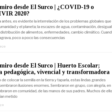
miro desde El Surco | ¿COVID-19 o
VIR 2020?
antes, es evidente la interrelación de los problemas globales que
umanidad y el planeta; la escazes de agua, contaminación, desigua
distribución de alimentos, enfermedades, cambio climático. Cuan
 agrava, poco a poco las consecuencias
2020
M
A
R
Z
O
miro desde El Surco | Huerto Escolar;
2
0
a pedagógica, vivencial y transformadora
,
2
e colocar la semilla en la tierra y taparla, estas lindas grandes
0
2
sembraron ilusiones enormes. Sembraron en grupo, con alegría, en
0
braron en comunidad, de las manos de sus padres. Muchos de ello
bían metido
020
M
A