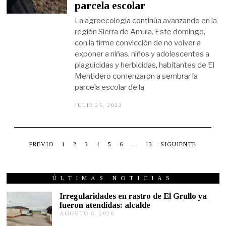
parcela escolar
E
1
La agroecología continúa avanzando en la
6
,
región Sierra de Amula. Este domingo,
2
con la firme convicción de no volver a
0
2
exponer a niñas, niños y adolescentes a
3
plaguicidas y herbicidas, habitantes de El
Mentidero comenzaron a sembrar la
parcela escolar de la
JULIO 25, 2022
J
U
L
I
O
2
PREVIO
1
2
3
4
5
6
…
13
SIGUIENTE
5
,
2
0
ÚLTIMAS NOTICIAS
2
2
Irregularidades en rastro de El Grullo ya
fueron atendidas: alcalde
AGOSTO 6, 2026
A
G