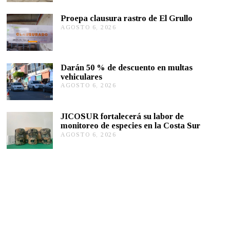
O
S
Proepa clausura rastro de El Grullo
T
AGOSTO 6, 2026
A
O
G
6
O
,
S
2
T
0
Darán 50 % de descuento en multas
O
2
vehiculares
6
6
,
AGOSTO 6, 2026
A
2
G
0
O
2
S
JICOSUR fortalecerá su labor de
6
T
monitoreo de especies en la Costa Sur
O
AGOSTO 6, 2026
A
5
G
,
O
2
S
0
T
2
O
6
5
,
2
0
2
6