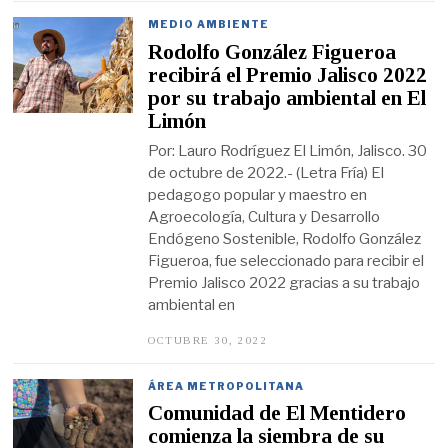
O
S
MEDIO AMBIENTE
T
Rodolfo González Figueroa
O
8
recibirá el Premio Jalisco 2022
,
por su trabajo ambiental en El
2
0
Limón
2
3
Por: Lauro Rodríguez El Limón, Jalisco. 30
de octubre de 2022.- (Letra Fría) El
pedagogo popular y maestro en
Agroecología, Cultura y Desarrollo
Endógeno Sostenible, Rodolfo González
Figueroa, fue seleccionado para recibir el
Premio Jalisco 2022 gracias a su trabajo
ambiental en
OCTUBRE 30, 2022
N
O
V
I
ÁREA METROPOLITANA
E
Comunidad de El Mentidero
M
B
comienza la siembra de su
R