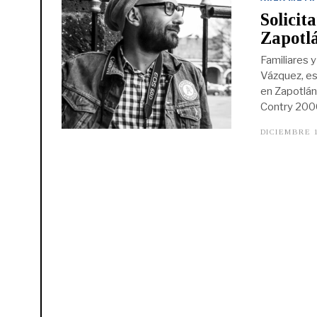
Solicit
Zapotl
Familiares 
Vázquez, est
en Zapotlán
Contry 200
DICIEMBRE 1