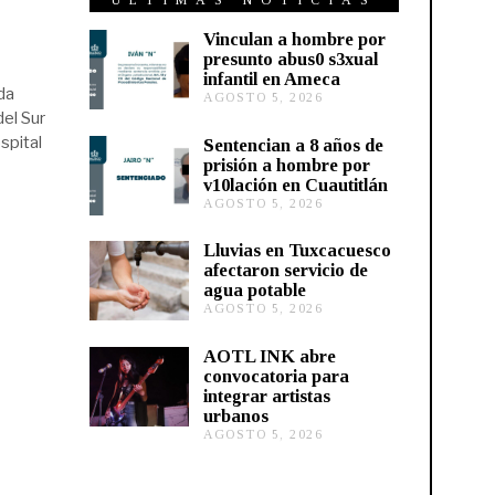
ÚLTIMAS NOTICIAS
Vinculan a hombre por
presunto abus0 s3xual
infantil en Ameca
da
AGOSTO 5, 2026
A
del Sur
G
O
spital
Sentencian a 8 años de
S
prisión a hombre por
T
v10lación en Cuautitlán
O
AGOSTO 5, 2026
A
5
G
,
O
2
Lluvias en Tuxcacuesco
S
0
afectaron servicio de
T
2
agua potable
O
6
AGOSTO 5, 2026
A
5
G
,
O
2
AOTL INK abre
S
0
convocatoria para
T
2
integrar artistas
O
6
urbanos
5
,
AGOSTO 5, 2026
A
2
G
0
O
2
S