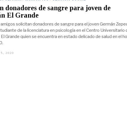
an donadores de sangre para joven de
án El Grande
y amigos solicitan donadores de sangre para el joven Germán Zepe
udiante de la licenciatura en psicología en el Centro Universitario 
 El Grande quien se encuentra en estado delicado de salud en el ho
0.
5, 2020
D
I
C
I
E
M
B
R
E
1
5
,
2
0
2
0