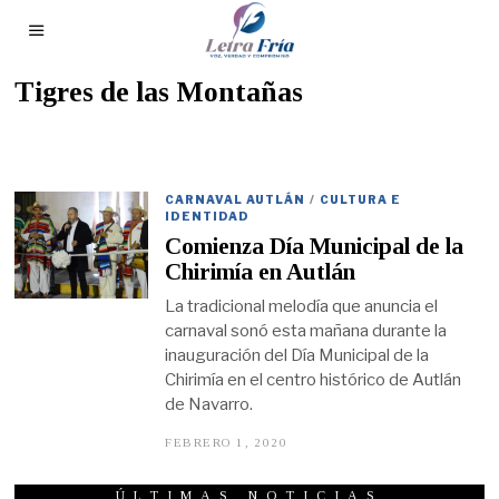
Tigres de las Montañas
CARNAVAL AUTLÁN
/
CULTURA E
IDENTIDAD
Comienza Día Municipal de la
Chirimía en Autlán
La tradicional melodía que anuncia el
carnaval sonó esta mañana durante la
inauguración del Día Municipal de la
Chirimía en el centro histórico de Autlán
de Navarro.
FEBRERO 1, 2020
F
E
B
R
ÚLTIMAS NOTICIAS