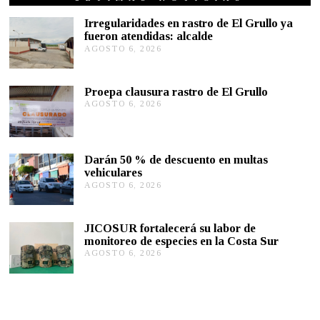
E
R
Irregularidades en rastro de El Grullo ya
O
fueron atendidas: alcalde
1
AGOSTO 6, 2026
A
,
G
2
0
O
2
S
Proepa clausura rastro de El Grullo
0
T
AGOSTO 6, 2026
A
O
G
6
O
,
S
2
T
0
Darán 50 % de descuento en multas
O
2
vehiculares
6
6
,
AGOSTO 6, 2026
A
2
G
0
O
2
S
JICOSUR fortalecerá su labor de
6
T
monitoreo de especies en la Costa Sur
O
AGOSTO 6, 2026
A
5
G
,
O
2
S
0
T
2
O
6