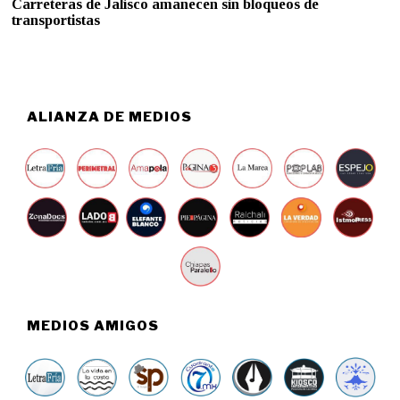
Carreteras de Jalisco amanecen sin bloqueos de
R
transportistas
I
L
6
,
2
0
2
ALIANZA DE MEDIOS
6
MEDIOS AMIGOS