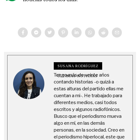
SUSANA RODRÍGUEZ
Tengo más de veinte años
ÚLTIMAS NOTICIAS
contando historias -o quizá a
estas alturas del partido ellas me
cuentan a mi-. He trabajado para
diferentes medios, casi todos
escritos y algunos radiofónicos.
Busco que el periodismo mueva
algo en mí, en las demás
personas, en la sociedad. Creo en
el periodismo hiperlocal, este que