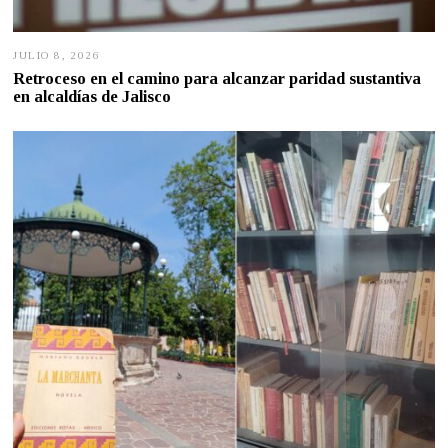
JULIO 8, 2026
J
U
Retroceso en el camino para alcanzar paridad sustantiva
L
en alcaldías de Jalisco
I
O
7
,
2
0
2
6