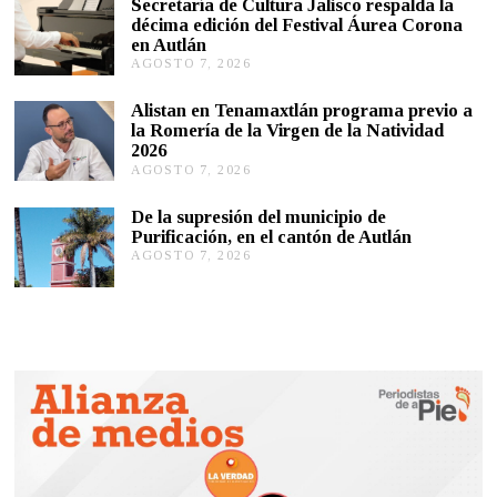
Secretaría de Cultura Jalisco respalda la
T
décima edición del Festival Áurea Corona
O
en Autlán
7
,
AGOSTO 7, 2026
A
2
G
0
O
Alistan en Tenamaxtlán programa previo a
2
S
la Romería de la Virgen de la Natividad
6
T
2026
O
AGOSTO 7, 2026
A
7
G
,
O
2
De la supresión del municipio de
S
0
Purificación, en el cantón de Autlán
T
2
AGOSTO 7, 2026
A
O
6
G
6
O
,
S
2
T
0
O
2
6
6
,
2
0
2
6