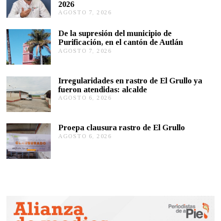
2026
AGOSTO 7, 2026
A
G
O
De la supresión del municipio de
S
Purificación, en el cantón de Autlán
T
AGOSTO 7, 2026
A
O
G
6
O
,
S
2
Irregularidades en rastro de El Grullo ya
T
0
fueron atendidas: alcalde
O
2
AGOSTO 6, 2026
A
6
6
G
,
O
2
S
0
Proepa clausura rastro de El Grullo
T
2
AGOSTO 6, 2026
A
O
6
G
6
O
,
S
2
T
0
O
2
6
6
,
2
0
2