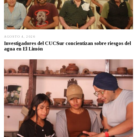
AGOSTO 4, 2026
A
G
Investigadores del CUCSur concientizan sobre riesgos del
O
agua en El Limón
S
T
O
4
,
2
0
2
6