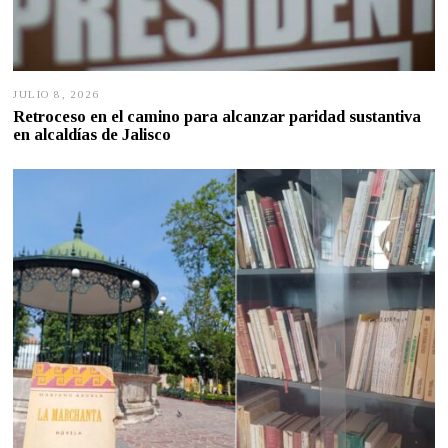
JULIO 8, 2026
J
U
Retroceso en el camino para alcanzar paridad sustantiva
L
en alcaldías de Jalisco
I
O
7
,
2
0
2
6