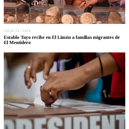
JULIO 24, 2026
J
U
Establo Tuyo recibe en El Limón a familias migrantes de
L
El Mentidero
I
O
2
4
,
2
0
2
6