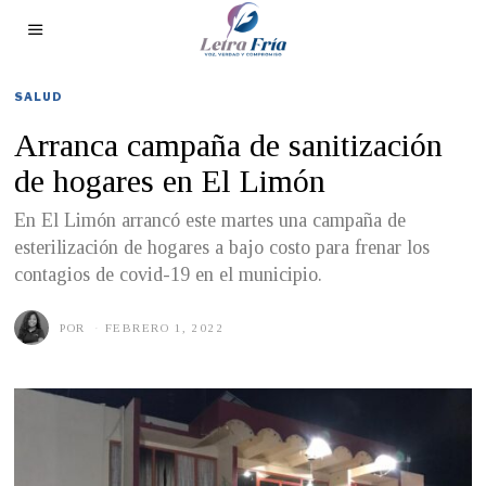
SALUD
Arranca campaña de sanitización
de hogares en El Limón
En El Limón arrancó este martes una campaña de
esterilización de hogares a bajo costo para frenar los
contagios de covid-19 en el municipio.
POR
FEBRERO 1, 2022
F
E
B
R
E
R
O
1
,
2