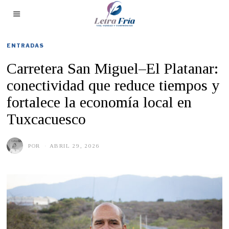
ENTRADAS
Carretera San Miguel–El Platanar:
conectividad que reduce tiempos y
fortalece la economía local en
Tuxcacuesco
POR
ABRIL 29, 2026
A
B
R
I
L
2
9
,
2
0
2