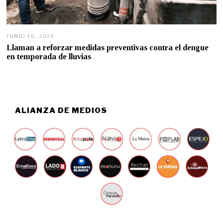
JUNIO 10, 2026
J
U
Llaman a reforzar medidas preventivas contra el dengue
N
en temporada de lluvias
I
O
9
,
2
0
2
ALIANZA DE MEDIOS
6