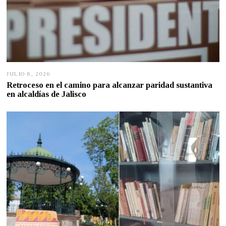
JULIO 8, 2026
J
U
Retroceso en el camino para alcanzar paridad sustantiva
L
en alcaldías de Jalisco
I
O
7
,
2
0
2
6