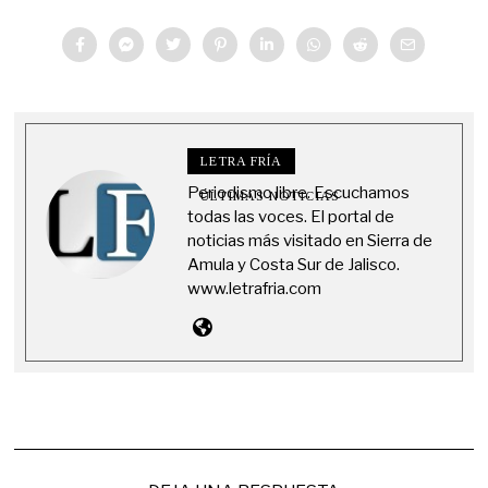
LETRA FRÍA
Periodismo libre. Escuchamos
ÚLTIMAS NOTICIAS
todas las voces. El portal de
noticias más visitado en Sierra de
Amula y Costa Sur de Jalisco.
www.letrafria.com