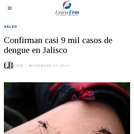
SALUD
Confirman casi 9 mil casos de
dengue en Jalisco
POR
NOVIEMBRE 15, 2019
N
O
V
I
E
M
B
R
E
1
5
,
2
0
1
9