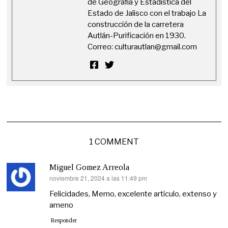
de Geografía y Estadística del
Estado de Jalisco con el trabajo La
construcción de la carretera
Autlán-Purificación en 1930.
Correo:
culturautlan@gmail.com
1 COMMENT
Miguel Gomez Arreola
noviembre 21, 2024 a las 11:49 pm
dice:
Felicidades, Memo, excelente artículo, extenso y
ameno
Responder