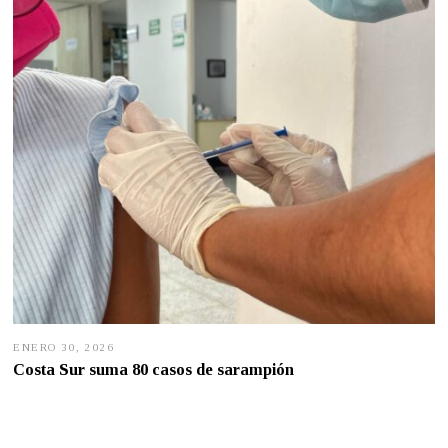
7
,
2
0
2
6
ENERO 30, 2026
E
N
Costa Sur suma 80 casos de sarampión
E
R
O
2
9