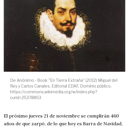
B
R
E
1
4
,
2
0
2
4
De Anónimo - Book "En Tierra Extraña" (2012) Miguel del
Rey y Carlos Canales. Editorial EDAF, Dominio público,
https://commons.wikimedia.org/w/index.php?
curid=25378853
El próximo jueves 21 de noviembre se cumplirán 460
años de que zarpó, de lo que hoy es Barra de Navidad,