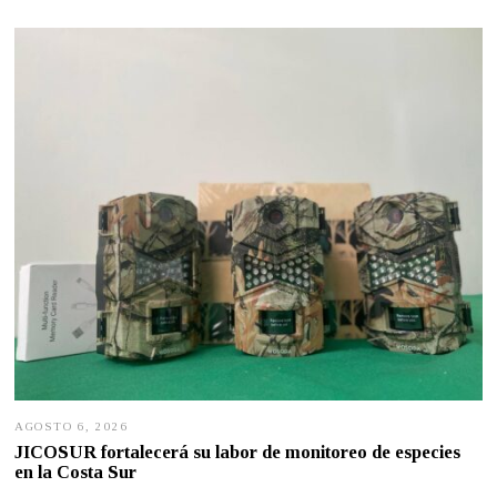
AGOSTO 6, 2026
A
G
JICOSUR fortalecerá su labor de monitoreo de especies
O
en la Costa Sur
S
T