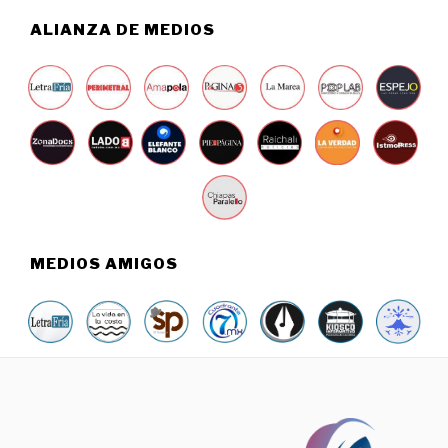
,
2
ALIANZA DE MEDIOS
0
2
6
MEDIOS AMIGOS