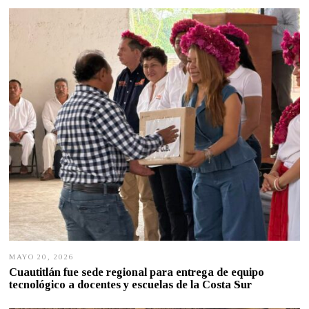
O
5
,
2
0
2
6
MAYO 20, 2026
M
A
Cuautitlán fue sede regional para entrega de equipo
Y
tecnológico a docentes y escuelas de la Costa Sur
O
2
0