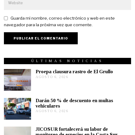
Guarda mi nombre, correo electrónico y web en este
navegador para la próxima vez que comente.
ÚLTIMAS NOTICIAS
Proepa clausura rastro de El Grullo
AGOSTO 6, 2026
A
G
O
S
T
Darán 50 % de descuento en multas
O
vehiculares
6
,
AGOSTO 6, 2026
A
2
G
0
O
2
S
JICOSUR fortalecerá su labor de
6
T
monitoreo de especies en la Costa Sur