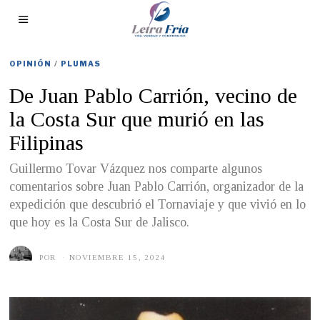
OPINIÓN
/
PLUMAS
De Juan Pablo Carrión, vecino de
la Costa Sur que murió en las
Filipinas
Guillermo Tovar Vázquez nos comparte algunos
comentarios sobre Juan Pablo Carrión, organizador de la
expedición que descubrió el Tornaviaje y que vivió en lo
que hoy es la Costa Sur de Jalisco.
POR
NOVIEMBRE 15, 2024
N
O
V
I
E
M