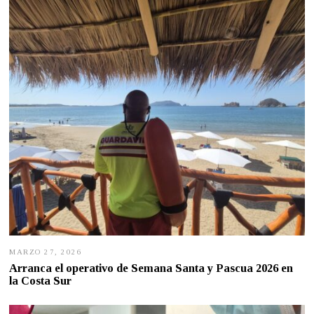
,
2
0
2
6
MARZO 27, 2026
M
A
Arranca el operativo de Semana Santa y Pascua 2026 en
R
la Costa Sur
Z
O
2