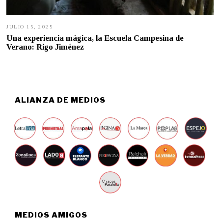
JULIO 15, 2025
J
U
Una experiencia mágica, la Escuela Campesina de
L
Verano: Rigo Jiménez
I
O
1
5
,
2
0
ALIANZA DE MEDIOS
2
5
MEDIOS AMIGOS