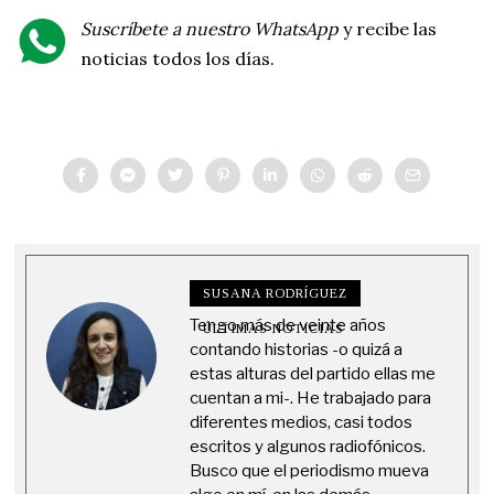
Suscríbete a nuestro WhatsApp
y recibe las
noticias todos los días.
SUSANA RODRÍGUEZ
Tengo más de veinte años
ÚLTIMAS NOTICIAS
contando historias -o quizá a
estas alturas del partido ellas me
cuentan a mi-. He trabajado para
diferentes medios, casi todos
escritos y algunos radiofónicos.
Busco que el periodismo mueva