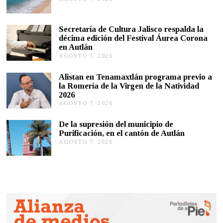
G
O
S
Secretaría de Cultura Jalisco respalda la
T
décima edición del Festival Áurea Corona
O
en Autlán
7
,
AGOSTO 7, 2026
A
2
G
0
O
Alistan en Tenamaxtlán programa previo a
2
S
la Romería de la Virgen de la Natividad
6
T
2026
O
AGOSTO 7, 2026
A
7
G
,
O
2
De la supresión del municipio de
S
0
Purificación, en el cantón de Autlán
T
2
AGOSTO 7, 2026
A
O
6
G
6
O
,
S
2
T
0
O
2
6
6
,
2
0
2