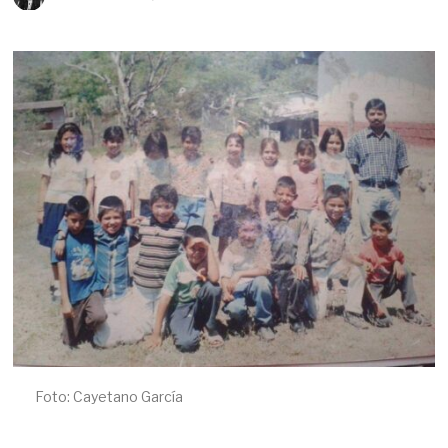
A
Y
O
1
5
,
2
0
2
6
Foto: Cayetano García