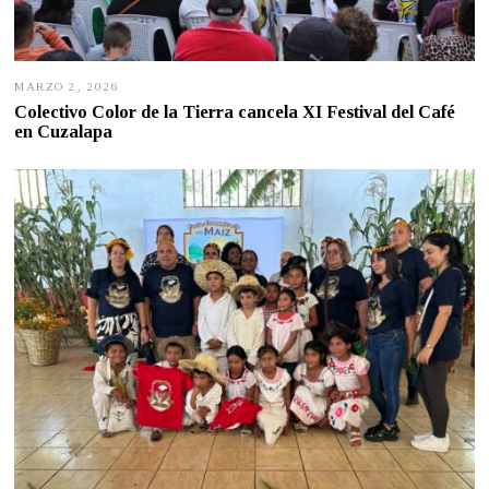
MARZO 2, 2026
M
A
Colectivo Color de la Tierra cancela XI Festival del Café
R
en Cuzalapa
Z
O
2
,
2
0
2
6