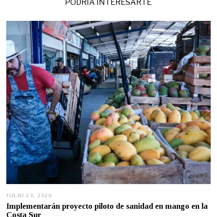
PODRÍA INTERESARTE
JULIO 23, 2026
J
U
Implementarán proyecto piloto de sanidad en mango en la
L
Costa Sur
I