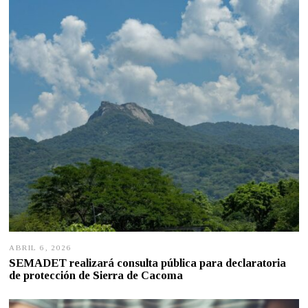
O
2
9
,
2
0
2
6
ABRIL 6, 2026
A
B
SEMADET realizará consulta pública para declaratoria
R
de protección de Sierra de Cacoma
I
L
6