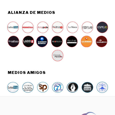
4
,
2
ALIANZA DE MEDIOS
0
2
6
MEDIOS AMIGOS