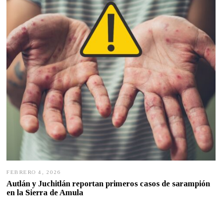
,
2
0
2
6
FEBRERO 4, 2026
F
E
Autlán y Juchitlán reportan primeros casos de sarampión
B
en la Sierra de Amula
R
E
R
O