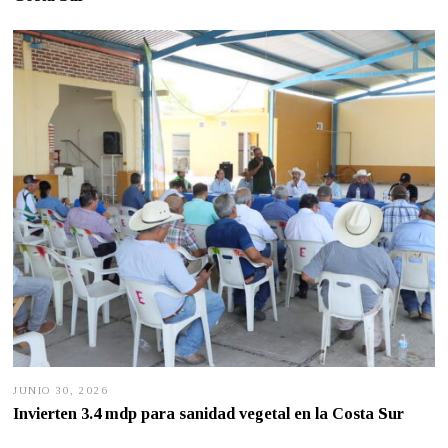
O
2
4
,
2
0
2
6
JUNIO 30, 2026
J
U
Invierten 3.4 mdp para sanidad vegetal en la Costa Sur
N
I