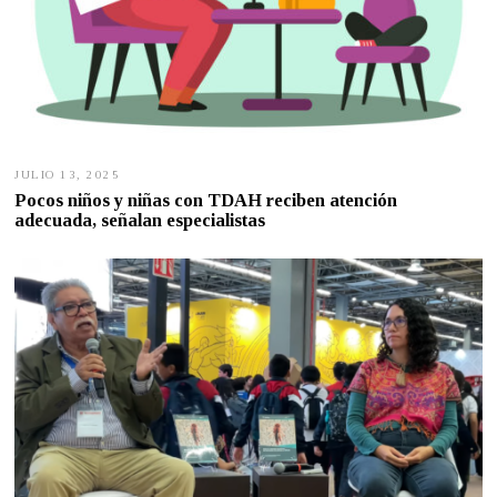
JULIO 13, 2025
J
U
Pocos niños y niñas con TDAH reciben atención
L
adecuada, señalan especialistas
I
O
1
0
,
2
0
2
5