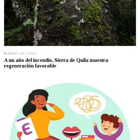
MARZO 30, 2026
M
A
A un año del incendio, Sierra de Quila muestra
R
regeneración favorable
Z
O
3
0
,
2
0
2
6