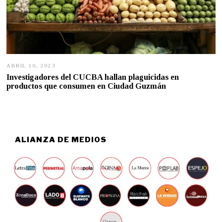
ABRIL 10, 2023
A
B
Investigadores del CUCBA hallan plaguicidas en
R
productos que consumen en Ciudad Guzmán
I
L
1
0
,
2
0
ALIANZA DE MEDIOS
2
3