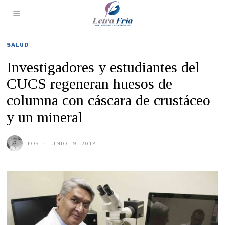
SALUD
Investigadores y estudiantes del
CUCS regeneran huesos de
columna con cáscara de crustáceo
y un mineral
POR
JUNIO 19, 2018
J
U
N
I
O
1
1
,
2
0
1