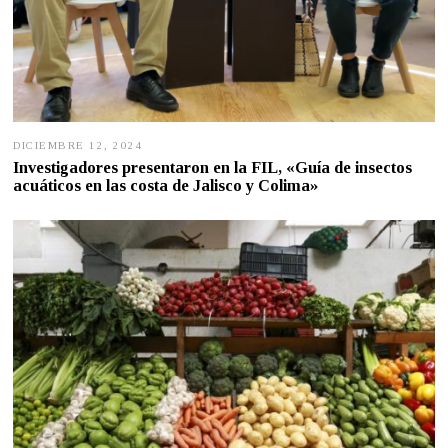
DICIEMBRE 12, 2024
D
I
Investigadores presentaron en la FIL, «Guía de insectos
C
acuáticos en las costa de Jalisco y Colima»
I
E
M
B
R
E
1
2
,
2
0
2
4