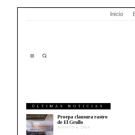
Inicio
ÚLTIMAS NOTICIAS
Proepa clausura rastro
de El Grullo
AGOSTO 6, 2026
A
G