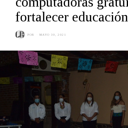
computadoras gratui
fortalecer educación
POR
MAYO 30, 2021
M
A
Y
O
3
1
,
2
0
2
1