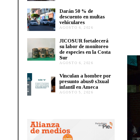
O
S
Darán 50 % de
T
descuento en multas
O
vehiculares
6
,
AGOSTO 6, 2026
A
2
G
0
O
JICOSUR fortalecerá
2
S
su labor de monitoreo
6
T
de especies en la Costa
O
Sur
5
,
AGOSTO 6, 2026
A
2
G
0
O
Vinculan a hombre por
2
S
presunto abus0 s3xual
6
T
infantil en Ameca
O
AGOSTO 5, 2026
A
5
G
,
O
2
S
0
T
2
O
6
5
,
2
0