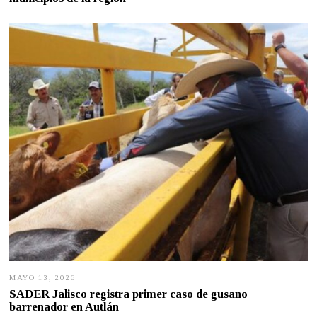
O
2
6
,
2
0
2
6
MAYO 13, 2026
M
A
SADER Jalisco registra primer caso de gusano
Y
barrenador en Autlán
O