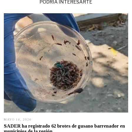
PODRÍA INTERESARTE
MAYO 14, 2026
M
A
SADER ha registrado 62 brotes de gusano barrenador en
Y
municipios de la región