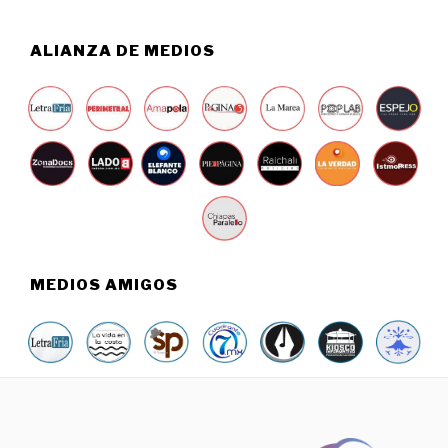
,
2
0
ALIANZA DE MEDIOS
2
6
MEDIOS AMIGOS