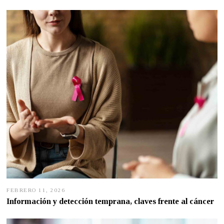
1
3
,
2
0
2
6
FEBRERO 11, 2026
F
E
Información y detección temprana, claves frente al cáncer
B
R
E