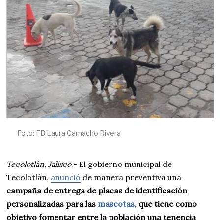
,
2
0
2
5
Foto: FB Laura Camacho Rivera
Tecolotlán, Jalisco
.- El gobierno municipal de
Tecolotlán,
anunció
de manera preventiva una
campaña de entrega de placas de identificación
personalizadas para las
mascotas
, que tiene como
objetivo fomentar entre la población una tenencia