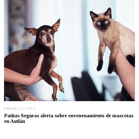
R
O
1
0
,
2
0
2
6
ENERO 22, 2026
E
N
Patitas Seguras alerta sobre envenenamiento de mascotas
E
en Autlán
R
O
2
2