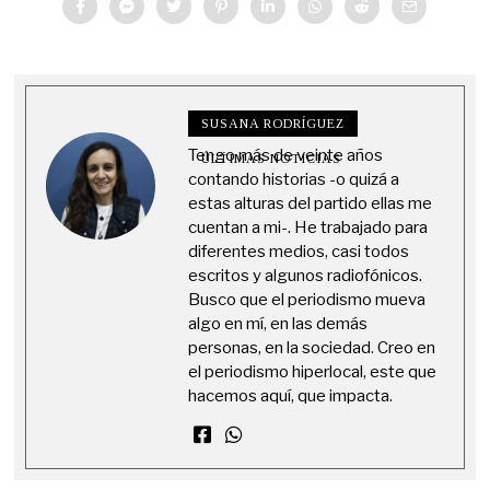
SUSANA RODRÍGUEZ
Tengo más de veinte años
ÚLTIMAS NOTICIAS
contando historias -o quizá a
estas alturas del partido ellas me
cuentan a mi-. He trabajado para
diferentes medios, casi todos
escritos y algunos radiofónicos.
Busco que el periodismo mueva
algo en mí, en las demás
personas, en la sociedad. Creo en
el periodismo hiperlocal, este que
hacemos aquí, que impacta.