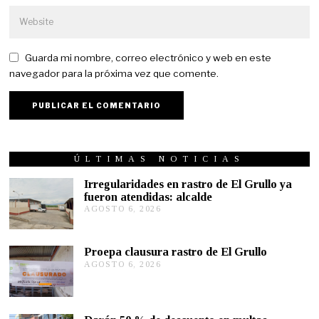
Guarda mi nombre, correo electrónico y web en este
navegador para la próxima vez que comente.
ÚLTIMAS NOTICIAS
Irregularidades en rastro de El Grullo ya
fueron atendidas: alcalde
AGOSTO 6, 2026
A
G
O
S
Proepa clausura rastro de El Grullo
T
AGOSTO 6, 2026
A
O
G
6
O
,
S
2
T
0