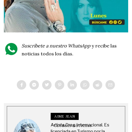
Suscríbete a nuestro WhatsApp
y recibe las
noticias todos los días.
AIME JEAN
Artista Drag Internacional. Es
ÚLTIMAS NOTICIAS
licenciada en Turismo por la