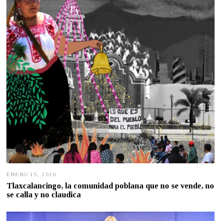
1
,
2
0
2
6
ENERO 15, 2026
E
N
Tlaxcalancingo, la comunidad poblana que no se vende, no
E
se calla y no claudica
R
O
1
4