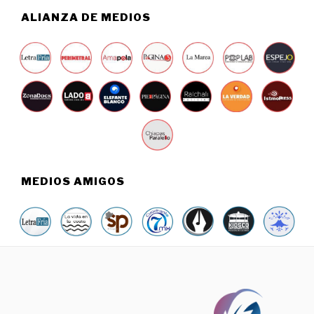
,
ALIANZA DE MEDIOS
2
0
2
5
MEDIOS AMIGOS