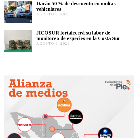
Darán 50 % de descuento en multas
O
2
vehiculares
6
6
,
AGOSTO 6, 2026
A
2
G
0
O
2
S
JICOSUR fortalecerá su labor de
6
T
monitoreo de especies en la Costa Sur
O
AGOSTO 6, 2026
A
5
G
,
O
2
S
0
T
2
O
6
5
,
2
0
2
6