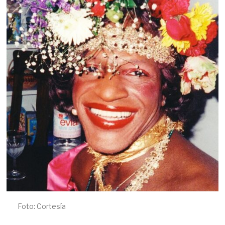
2
0
2
4
Foto: Cortesía