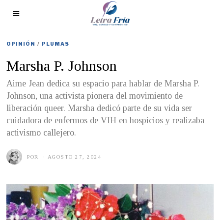
OPINIÓN
/
PLUMAS
Marsha P. Johnson
Aime Jean dedica su espacio para hablar de Marsha P.
Johnson, una activista pionera del movimiento de
liberación queer. Marsha dedicó parte de su vida ser
cuidadora de enfermos de VIH en hospicios y realizaba
activismo callejero.
POR
AGOSTO 27, 2024
A
G
O
S
T
O
2
6
,