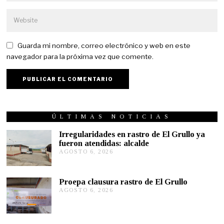
Guarda mi nombre, correo electrónico y web en este
navegador para la próxima vez que comente.
ÚLTIMAS NOTICIAS
Irregularidades en rastro de El Grullo ya
fueron atendidas: alcalde
AGOSTO 6, 2026
A
G
O
S
Proepa clausura rastro de El Grullo
T
AGOSTO 6, 2026
A
O
G
6
O
,
S
2
T
0