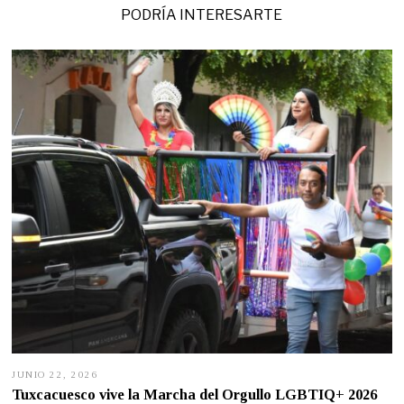
PODRÍA INTERESARTE
JUNIO 22, 2026
J
U
Tuxcacuesco vive la Marcha del Orgullo LGBTIQ+ 2026
N