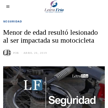
SEGURIDAD
Menor de edad resultó lesionado
al ser impactada su motocicleta
POR
ABRIL 26, 2019
A
B
R
I
L
2
6
,
2
0
1
9