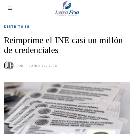
DISTRITO 18
Reimprime el INE casi un millón
de credenciales
POR
JUNIO 13, 2018
J
U
N
I
O
1
3
,
2
0
1
9