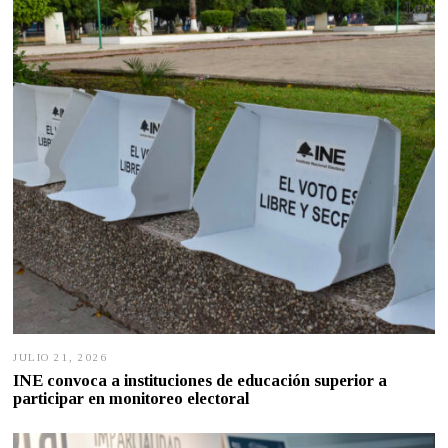
JULIO 21, 2026
J
U
INE convoca a instituciones de educación superior a
L
participar en monitoreo electoral
I
O
2
1