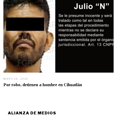
0
2
6
MAYO 18, 2026
M
A
Por robo, detienen a hombre en Cihuatlán
Y
O
1
8
,
2
0
ALIANZA DE MEDIOS
2