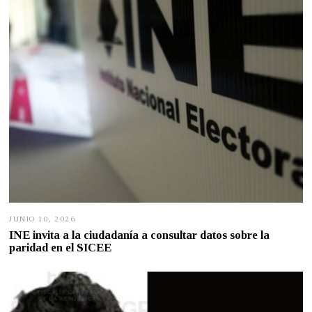
,
2
0
2
6
JUNIO 10, 2026
J
U
INE invita a la ciudadanía a consultar datos sobre la
N
paridad en el SICEE
I
O
1
0
,
2