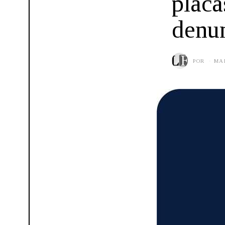
placa
denun
POR
MAR