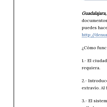
Guadalajara, 
documentos, 
puedes hace
http://denu
¿Cómo funci
1.- El ciuda
requiera.
2.- Introduc
extravío. Al
3.- El siste