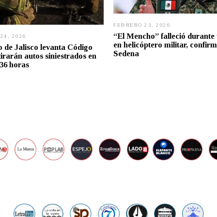
FEBRERO 23, 2026
F
E
“El Mencho” falleció durante 
24, 2026
F
B
en helicóptero militar, confir
E
 de Jalisco levanta Código
R
B
Sedena
E
tirarán autos siniestrados en
R
R
36 horas
E
O
R
2
O
3
2
,
4
2
,
0
2
2
0
6
2
6