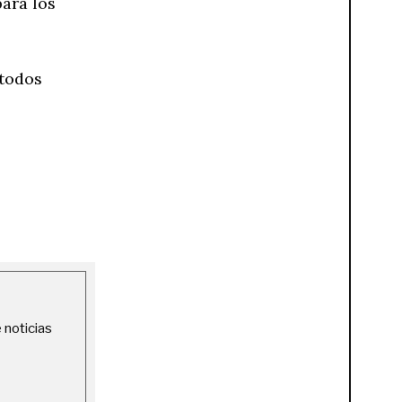
para los
 todos
 noticias