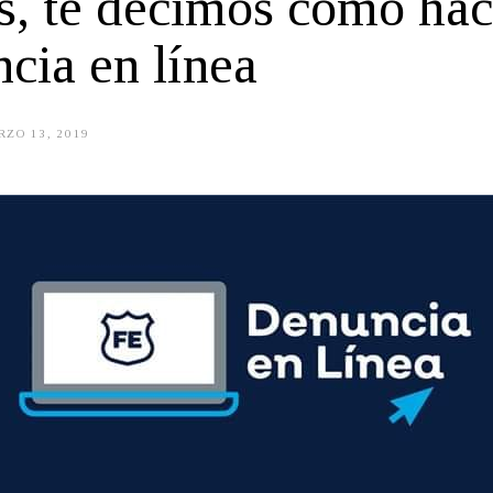
s, te decimos cómo hac
cia en línea
ZO 13, 2019
M
A
Y
O
1
6
,
2
0
1
9