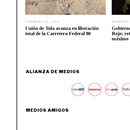
FEBRERO 24, 2026
F
FEBRERO 
E
Unión de Tula avanza en liberación
Gobierno
B
total de la Carretera Federal 80
Rojo; re
R
máximo 
E
R
O
2
4
,
2
0
ALIANZA DE MEDIOS
2
6
MEDIOS AMIGOS