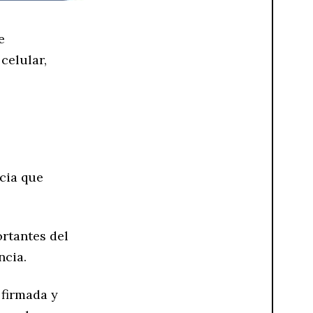
e
celular,
ncia que
ortantes del
ncia.
 firmada y