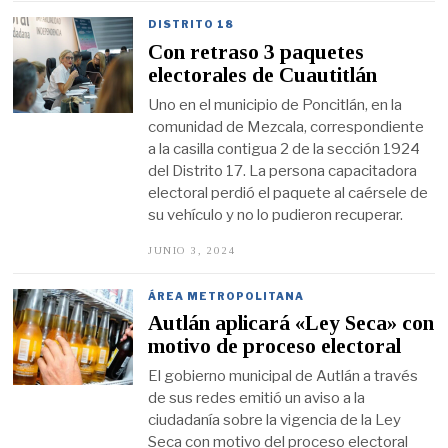
N
I
DISTRITO 18
O
Con retraso 3 paquetes
6
,
electorales de Cuautitlán
2
0
Uno en el municipio de Poncitlán, en la
2
comunidad de Mezcala, correspondiente
4
a la casilla contigua 2 de la sección 1924
del Distrito 17. La persona capacitadora
electoral perdió el paquete al caérsele de
su vehículo y no lo pudieron recuperar.
JUNIO 3, 2024
J
U
N
I
ÁREA METROPOLITANA
O
Autlán aplicará «Ley Seca» con
3
,
motivo de proceso electoral
2
0
El gobierno municipal de Autlán a través
2
de sus redes emitió un aviso a la
4
ciudadanía sobre la vigencia de la Ley
Seca con motivo del proceso electoral