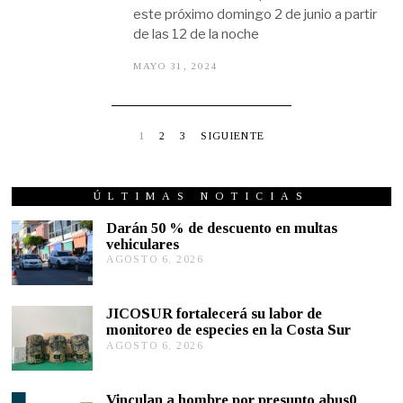
este próximo domingo 2 de junio a partir
de las 12 de la noche
MAYO 31, 2024
M
A
Y
O
3
1
1
2
3
SIGUIENTE
,
2
0
2
ÚLTIMAS NOTICIAS
4
Darán 50 % de descuento en multas
vehiculares
AGOSTO 6, 2026
A
G
O
S
JICOSUR fortalecerá su labor de
T
monitoreo de especies en la Costa Sur
O
AGOSTO 6, 2026
A
5
G
,
O
2
S
0
Vinculan a hombre por presunto abus0