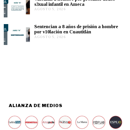
T
2
s3xual infantil en Ameca
O
6
AGOSTO 5, 2026
A
5
G
,
O
2
S
0
Sentencian a 8 años de prisión a hombre
T
2
por v10lación en Cuautitlán
O
6
AGOSTO 5, 2026
A
5
G
,
O
2
S
0
T
2
O
6
5
,
2
0
2
6
ALIANZA DE MEDIOS