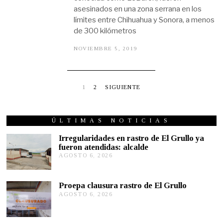
asesinados en una zona serrana en los
límites entre Chihuahua y Sonora, a menos
de 300 kilómetros
NOVIEMBRE 5, 2019
N
O
V
I
E
M
1
2
SIGUIENTE
B
R
E
5
ÚLTIMAS NOTICIAS
,
2
Irregularidades en rastro de El Grullo ya
0
fueron atendidas: alcalde
1
9
AGOSTO 6, 2026
A
G
O
S
Proepa clausura rastro de El Grullo
T
AGOSTO 6, 2026
A
O
G
6
O
,
S
2