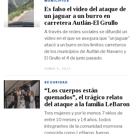
I
MUNICIPIOS
E
Es falso el video del ataque de
M
B
un jaguar a un burro en
R
carretera Autlán-El Grullo
E
6
A través de redes sociales se difundió un
,
2
video en el que se asegura que "un jaguar"
0
atacó a un burro en los límites carreteros
2
3
de los municipios de Autlán de Navarro y
El Grullo el 4 de junio pasado.
JUNIO 5, 2023
J
U
N
I
SEGURIDAD
O
“Los cuerpos están
5
,
quemados”, el trágico relato
2
del ataque a la familia LeBaron
0
2
Tres mujeres y por lo menos 7 niños de
3
entre 10 meses y 14 años, todos
integrantes de la comunidad mormona
conocida como LeBaron, fueron