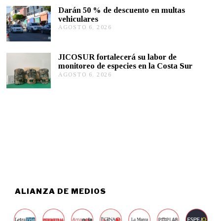
T
0
Darán 50 % de descuento en multas
O
2
vehiculares
6
6
,
AGOSTO 6, 2026
A
2
G
0
O
2
S
JICOSUR fortalecerá su labor de
6
T
monitoreo de especies en la Costa Sur
O
AGOSTO 6, 2026
A
5
G
,
O
2
S
0
T
2
O
6
5
,
2
0
2
6
ALIANZA DE MEDIOS