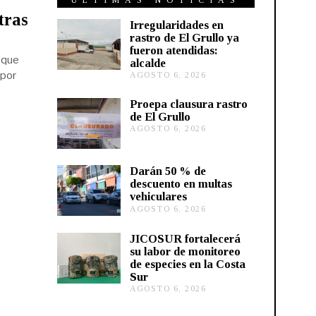
ÚLTIMAS NOTICIAS
tras
Irregularidades en
rastro de El Grullo ya
fueron atendidas:
 que
alcalde
 por
AGOSTO 6, 2026
A
G
O
Proepa clausura rastro
S
de El Grullo
T
AGOSTO 6, 2026
A
O
G
6
O
,
S
2
Darán 50 % de
T
0
descuento en multas
O
2
vehiculares
6
6
,
AGOSTO 6, 2026
A
2
G
0
O
JICOSUR fortalecerá
2
S
su labor de monitoreo
6
T
de especies en la Costa
O
Sur
5
,
AGOSTO 6, 2026
A
2
G
0
O