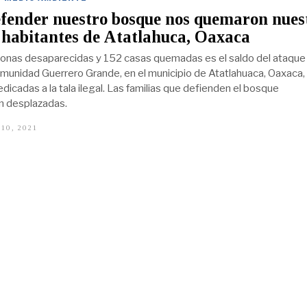
fender nuestro bosque nos quemaron nues
 habitantes de Atatlahuca, Oaxaca
onas desaparecidas y 152 casas quemadas es el saldo del ataque
comunidad Guerrero Grande, en el municipio de Atatlahuaca, Oaxaca,
icadas a la tala ilegal. Las familias que defienden el bosque
 desplazadas.
10, 2021
N
O
V
I
E
M
B
R
E
1
1
,
2
0
2
1