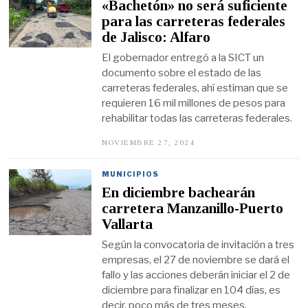
«Bachetón» no será suficiente
2
1
para las carreteras federales
,
de Jalisco: Alfaro
2
0
El gobernador entregó a la SICT un
2
5
documento sobre el estado de las
carreteras federales, ahí estiman que se
requieren 16 mil millones de pesos para
rehabilitar todas las carreteras federales.
NOVIEMBRE 27, 2024
N
O
V
I
MUNICIPIOS
E
En diciembre bachearán
M
B
carretera Manzanillo-Puerto
R
Vallarta
E
2
Según la convocatoria de invitación a tres
6
,
empresas, el 27 de noviembre se dará el
2
fallo y las acciones deberán iniciar el 2 de
0
2
diciembre para finalizar en 104 días, es
4
decir, poco más de tres meses.