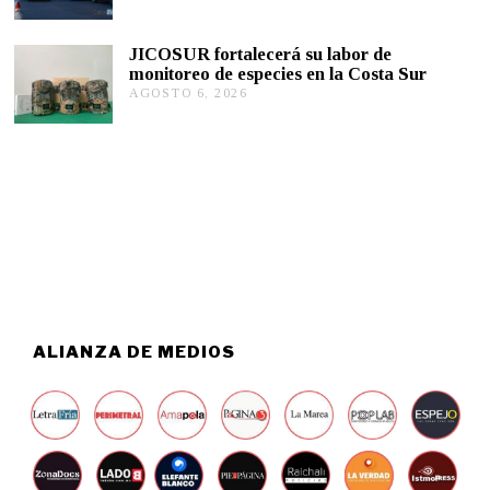
2
G
0
O
2
S
JICOSUR fortalecerá su labor de
6
T
monitoreo de especies en la Costa Sur
O
AGOSTO 6, 2026
A
5
G
,
O
2
S
0
T
2
O
6
5
,
2
0
2
6
ALIANZA DE MEDIOS