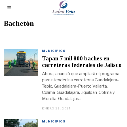
Bachetón
MUNICIPIOS
Tapan 7 mil 800 baches en
carreteras federales de Jalisco
Ahora, anunció que ampliará el programa
para atender las carreteras Guadalajara-
Tepic, Guadalajara-Puerto Vallarta,
Colima-Guadalajara, Jiquilpan-Colima y
Morelia-Guadalajara.
ENERO 22, 2025
E
N
E
R
MUNICIPIOS
O