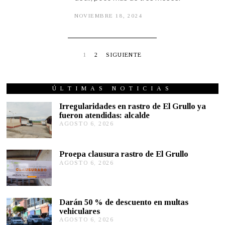
NOVIEMBRE 18, 2024
N
O
V
I
E
M
1
2
SIGUIENTE
B
R
E
1
ÚLTIMAS NOTICIAS
7
,
Irregularidades en rastro de El Grullo ya
2
fueron atendidas: alcalde
0
2
AGOSTO 6, 2026
A
4
G
O
S
Proepa clausura rastro de El Grullo
T
AGOSTO 6, 2026
A
O
G
6
O
,
S
2
T
0
Darán 50 % de descuento en multas
O
2
vehiculares
6
6
,
AGOSTO 6, 2026
A