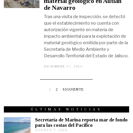
material geológico en Autlán
2
de Navarro
0
2
Tras una visita de inspección, se detectó
2
que el establecimiento no cuenta con
autorización vigente en materia de
impacto ambiental para la explotación de
material geológico emitida por parte de la
Secretaría de Medio Ambiente y
Desarrollo Territorial del Estado de Jalisco.
DICIEMBRE 17, 2021
D
I
C
I
E
M
1
2
SIGUIENTE
B
R
E
1
ÚLTIMAS NOTICIAS
7
,
Secretaría de Marina reporta mar de fondo
2
para las costas del Pacífico
0
2
AGOSTO 7, 2026
A
1