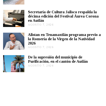
G
O
S
Secretaría de Cultura Jalisco respalda la
T
décima edición del Festival Áurea Corona
O
en Autlán
7
,
AGOSTO 7, 2026
A
2
G
0
O
Alistan en Tenamaxtlán programa previo a
2
S
la Romería de la Virgen de la Natividad
6
T
2026
O
AGOSTO 7, 2026
A
7
G
,
O
2
De la supresión del municipio de
S
0
Purificación, en el cantón de Autlán
T
2
AGOSTO 7, 2026
A
O
6
G
6
O
,
S
2
T
0
O
2
6
6
,
2
0
2