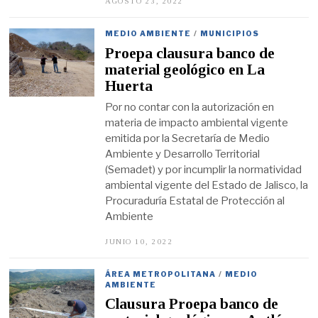
AGOSTO 23, 2022
A
G
O
S
MEDIO AMBIENTE
/
MUNICIPIOS
T
Proepa clausura banco de
O
2
material geológico en La
3
Huerta
,
2
Por no contar con la autorización en
0
2
materia de impacto ambiental vigente
2
emitida por la Secretaría de Medio
Ambiente y Desarrollo Territorial
(Semadet) y por incumplir la normatividad
ambiental vigente del Estado de Jalisco, la
Procuraduría Estatal de Protección al
Ambiente
JUNIO 10, 2022
J
U
N
I
ÁREA METROPOLITANA
/
MEDIO
O
AMBIENTE
1
Clausura Proepa banco de
0
,