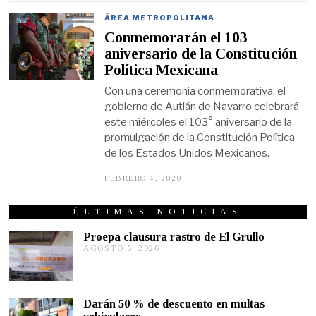
B
R
ÁREA METROPOLITANA
E
Conmemorarán el 103
R
O
aniversario de la Constitución
5
Política Mexicana
,
2
Con una ceremonia conmemorativa, el
0
2
gobierno de Autlán de Navarro celebrará
0
este miércoles el 103° aniversario de la
promulgación de la Constitución Política
de los Estados Unidos Mexicanos.
FEBRERO 4, 2020
F
E
B
R
ÚLTIMAS NOTICIAS
E
R
Proepa clausura rastro de El Grullo
O
AGOSTO 6, 2026
A
5
G
,
O
2
S
0
T
2
Darán 50 % de descuento en multas
0
O