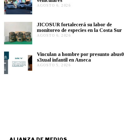
vehiculares
6
,
AGOSTO 6, 2026
A
2
G
0
O
2
S
JICOSUR fortalecerá su labor de
6
T
monitoreo de especies en la Costa Sur
O
AGOSTO 6, 2026
A
5
G
,
O
2
S
0
Vinculan a hombre por presunto abus0
T
2
s3xual infantil en Ameca
O
6
AGOSTO 5, 2026
A
5
G
,
O
2
S
0
T
2
O
6
5
,
2
0
2
6
ALIANZA DE MEDIOS