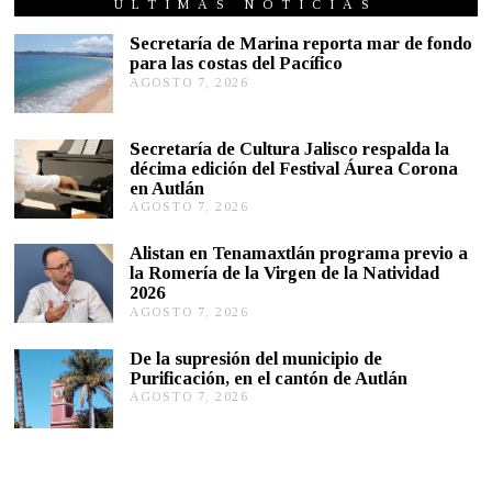
S
ÚLTIMAS NOTICIAS
T
O
Secretaría de Marina reporta mar de fondo
2
para las costas del Pacífico
4
AGOSTO 7, 2026
A
,
G
2
0
O
2
S
Secretaría de Cultura Jalisco respalda la
0
T
décima edición del Festival Áurea Corona
O
en Autlán
7
,
AGOSTO 7, 2026
A
2
G
0
O
Alistan en Tenamaxtlán programa previo a
2
S
la Romería de la Virgen de la Natividad
6
T
2026
O
AGOSTO 7, 2026
A
7
G
,
O
2
De la supresión del municipio de
S
0
Purificación, en el cantón de Autlán
T
2
AGOSTO 7, 2026
A
O
6
G
6
O
,
S
2
T
0
O
2