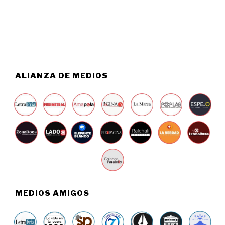
6
6
,
2
0
2
6
ALIANZA DE MEDIOS
MEDIOS AMIGOS