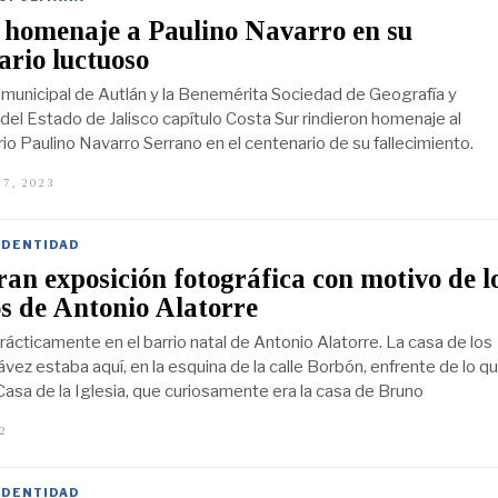
 homenaje a Paulino Navarro en su
ario luctuoso
 municipal de Autlán y la Benemérita Sociedad de Geografía y
 del Estado de Jalisco capítulo Costa Sur rindieron homenaje al
io Paulino Navarro Serrano en el centenario de su fallecimiento.
7, 2023
D
I
C
I
IDENTIDAD
E
M
an exposición fotográfica con motivo de l
B
R
s de Antonio Alatorre
E
2
ácticamente en el barrio natal de Antonio Alatorre. La casa de los
7
vez estaba aquí, en la esquina de la calle Borbón, enfrente de lo q
,
2
Casa de la Iglesia, que curiosamente era la casa de Bruno
0
2
22
J
3
U
L
I
IDENTIDAD
O