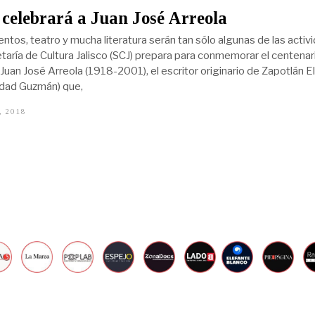
1
celebrará a Juan José Arreola
9
,
ntos, teatro y mucha literatura serán tan sólo algunas de las activ
2
0
etaría de Cultura Jalisco (SCJ) prepara para conmemorar el centenar
2
 Juan José Arreola (1918-2001), el escritor originario de Zapotlán El
2
udad Guzmán) que,
, 2018
S
E
P
T
I
E
M
B
R
E
3
0
,
2
0
1
9