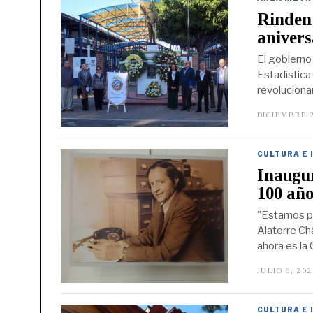
Rinden
anivers
El gobierno
Estadística
revolucionar
DICIEMBRE 2
CULTURA E 
Inaugur
100 año
"Estamos pr
Alatorre Chá
ahora es la 
JULIO 6, 20
CULTURA E 