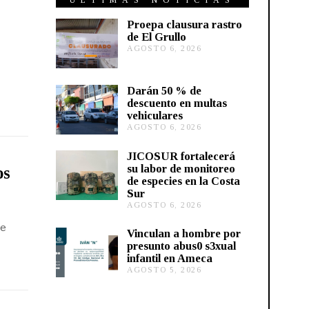
ÚLTIMAS NOTICIAS
Proepa clausura rastro
de El Grullo
AGOSTO 6, 2026
A
G
O
S
Darán 50 % de
T
descuento en multas
O
vehiculares
6
,
AGOSTO 6, 2026
A
2
G
0
O
JICOSUR fortalecerá
2
S
su labor de monitoreo
os
6
T
de especies en la Costa
O
Sur
5
,
AGOSTO 6, 2026
A
2
G
ue
0
O
Vinculan a hombre por
2
S
presunto abus0 s3xual
6
T
infantil en Ameca
O
AGOSTO 5, 2026
A
5
G
,
O
2
S
0