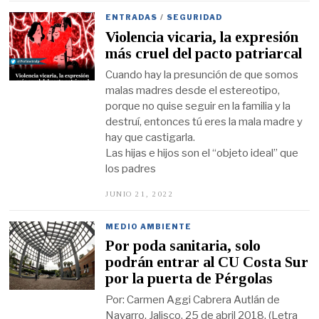
O
S
ENTRADAS
/
SEGURIDAD
T
Violencia vicaria, la expresión
O
1
más cruel del pacto patriarcal
6
,
Cuando hay la presunción de que somos
2
malas madres desde el estereotipo,
0
2
porque no quise seguir en la familia y la
2
destruí, entonces tú eres la mala madre y
hay que castigarla.
Las hijas e hijos son el “objeto ideal” que
los padres
JUNIO 21, 2022
J
U
N
I
MEDIO AMBIENTE
O
Por poda sanitaria, solo
2
1
podrán entrar al CU Costa Sur
,
por la puerta de Pérgolas
2
0
Por: Carmen Aggi Cabrera Autlán de
2
2
Navarro, Jalisco. 25 de abril 2018. (Letra