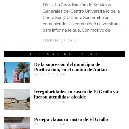
Fría).- La Coordinación de Servicios
Generales del Centro Universitario de la
Costa Sur (CU Costa Sur) emitió un
comunicado a la comunidad universitaria
para informarle que, Con motivo de
FEBRERO 25, 2018
N
O
V
I
ÚLTIMAS NOTICIAS
E
M
De la supresión del municipio de
B
Purificación, en el cantón de Autlán
R
AGOSTO 7, 2026
A
E
G
7
,
O
2
S
Irregularidades en rastro de El Grullo ya
0
T
fueron atendidas: alcalde
1
O
9
AGOSTO 6, 2026
A
6
G
,
O
2
S
0
Proepa clausura rastro de El Grullo
T
2
AGOSTO 6, 2026
A
O
6
G