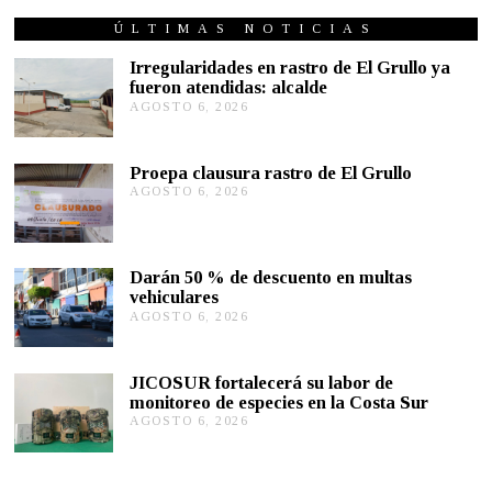
P
T
ÚLTIMAS NOTICIAS
I
E
Irregularidades en rastro de El Grullo ya
M
fueron atendidas: alcalde
B
AGOSTO 6, 2026
A
R
G
E
2
O
1
S
Proepa clausura rastro de El Grullo
,
T
2
AGOSTO 6, 2026
A
O
0
G
6
2
O
,
0
S
2
T
0
Darán 50 % de descuento en multas
O
2
vehiculares
6
6
,
AGOSTO 6, 2026
A
2
G
0
O
2
S
JICOSUR fortalecerá su labor de
6
T
monitoreo de especies en la Costa Sur
O
AGOSTO 6, 2026
A
5
G
,
O
2
S
0
T