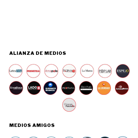
2
O
6
5
,
2
0
2
6
ALIANZA DE MEDIOS
MEDIOS AMIGOS