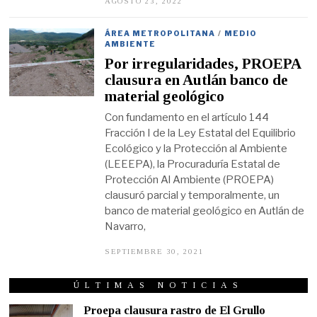
AGOSTO 23, 2022
A
G
O
S
ÁREA METROPOLITANA
/
MEDIO
T
AMBIENTE
O
Por irregularidades, PROEPA
2
3
clausura en Autlán banco de
,
material geológico
2
0
Con fundamento en el artículo 144
2
2
Fracción I de la Ley Estatal del Equilibrio
Ecológico y la Protección al Ambiente
(LEEEPA), la Procuraduría Estatal de
Protección Al Ambiente (PROEPA)
clausuró parcial y temporalmente, un
banco de material geológico en Autlán de
Navarro,
SEPTIEMBRE 30, 2021
S
E
P
T
ÚLTIMAS NOTICIAS
I
E
Proepa clausura rastro de El Grullo
M