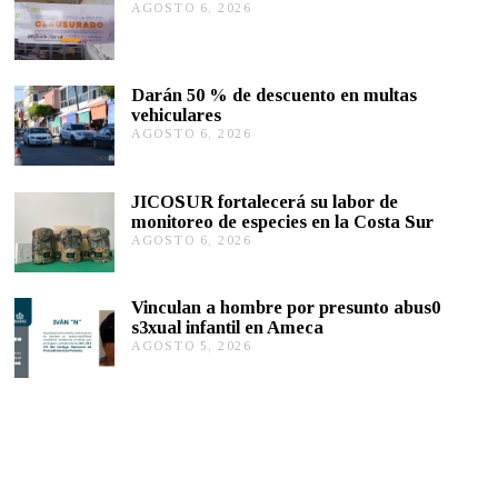
AGOSTO 6, 2026
A
B
G
R
O
E
S
3
T
0
Darán 50 % de descuento en multas
,
O
vehiculares
2
6
0
,
AGOSTO 6, 2026
A
2
2
G
1
0
O
2
S
JICOSUR fortalecerá su labor de
6
T
monitoreo de especies en la Costa Sur
O
AGOSTO 6, 2026
A
5
G
,
O
2
S
0
Vinculan a hombre por presunto abus0
T
2
s3xual infantil en Ameca
O
6
AGOSTO 5, 2026
A
5
G
,
O
2
S
0
T
2
O
6
5
,
2