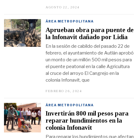
AGOSTO 22, 2024
A
G
O
S
ÁREA METROPOLITANA
T
Aprueban obra para puente de
O
2
la Infonavit dañado por Lidia
1
,
En la sesión de cabildo del pasado 22 de
2
febrero, el ayuntamiento de Autlán aprobó
0
2
un monto de un millón 500 mil pesos para
4
el puente peatonal en la calle Agricultura
al cruce del arroyo El Cangrejo en la
colonia Infonavit, que
FEBRERO 26, 2024
M
A
R
Z
ÁREA METROPOLITANA
O
Invertirán 800 mil pesos para
4
,
reparar hundimientos en la
2
colonia Infonavit
0
2
Para reparar los hundimientos que afectan
4