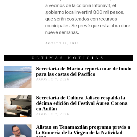
a vecinos de la colonia Infonavit, el
gobierno local invertirá 800 mil pesos,
que serán costeados con recursos
municipales. Se prevé que esta obra dure
nueve semanas.
AGOSTO 22, 2019
A
G
O
S
ÚLTIMAS NOTICIAS
T
O
Secretaría de Marina reporta mar de fondo
2
para las costas del Pacífico
2
AGOSTO 7, 2026
A
,
G
2
0
O
1
S
Secretaría de Cultura Jalisco respalda la
9
T
décima edición del Festival Áurea Corona
O
en Autlán
7
,
AGOSTO 7, 2026
A
2
G
0
O
Alistan en Tenamaxtlán programa previo a
2
S
la Romería de la Virgen de la Natividad
6
T