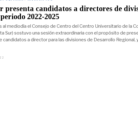
presenta candidatos a directores de divi
 periodo 2022-2025
s al mediodía el Consejo de Centro del Centro Universitario de la C
ta Sur) sostuvo una sesión extraordinaria con el propósito de pres
e candidatos a director para las divisiones de Desarrollo Regional, 
22
M
A
Y
O
1
3
,
2
0
2
2