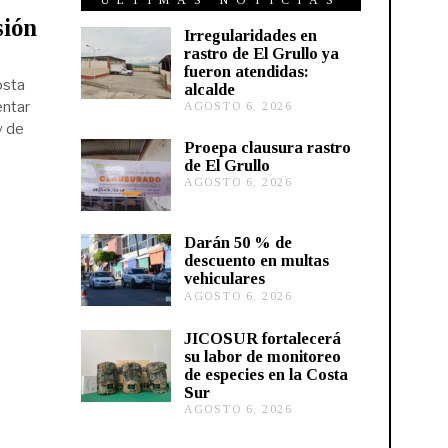
ÚLTIMAS NOTICIAS
sión
Irregularidades en
rastro de El Grullo ya
fueron atendidas:
osta
alcalde
entar
AGOSTO 6, 2026
A
G
y de
O
Proepa clausura rastro
S
de El Grullo
T
AGOSTO 6, 2026
A
O
G
6
O
,
S
2
Darán 50 % de
T
0
descuento en multas
O
2
vehiculares
6
6
,
AGOSTO 6, 2026
A
2
G
0
O
JICOSUR fortalecerá
2
S
su labor de monitoreo
6
T
de especies en la Costa
O
Sur
5
,
AGOSTO 6, 2026
A
2
G
0
O