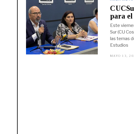
CUCSur 
para el
Este vierne
Sur (CU Cos
las ternas d
Estudios
MAYO 13, 20