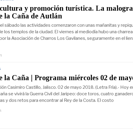
cultura y promoción turística. La malogr
e la Caña de Autlán
y el sábado las actividades comenzaron con unas mañanitas y repiq
 los templos de la ciudad. El viernes al mediodía hubo una charre
por la Asociación de Charros Los Gavilanes, seguramente en el lie
25
J
U
N
I
S
O
e la Caña | Programa miércoles 02 de may
6
,
2
ón Casimiro Castillo, Jalisco. 02 de mayo 2018. (Letra Fría).- Hoy e
0
Caña se vivirá la Guerra Civil del Jaripeo: doce toros, cuatro ganader
2
as y dos retos para encontrar al Rey de la Costa. El costo
5
8
E
N
E
R
O
2