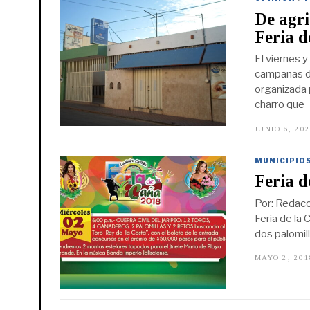
De agri
Feria d
El viernes 
campanas de
organizada 
charro que
JUNIO 6, 20
MUNICIPIO
Feria d
Por: Redacci
Feria de la 
dos palomill
MAYO 2, 201