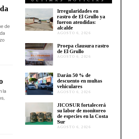
ÚLTIMAS NOTICIAS
ada
Irregularidades en
rastro de El Grullo ya
fueron atendidas:
ue de
alcalde
ada
AGOSTO 6, 2026
A
G
nzo
O
Proepa clausura rastro
S
de El Grullo
T
AGOSTO 6, 2026
A
O
G
6
O
,
S
2
Darán 50 % de
T
0
o
descuento en multas
O
2
vehiculares
6
6
n la
,
AGOSTO 6, 2026
A
2
G
os,
0
O
JICOSUR fortalecerá
2
S
su labor de monitoreo
6
T
de especies en la Costa
O
Sur
5
,
AGOSTO 6, 2026
A
2
G
0
O