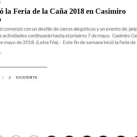
S
2
,
 la Feria de la Caña 2018 en Casimiro
2
o
0
2
0
ad comenzó con un desfile de carros alegóricos y un evento de jari
as actividades continuarán hasta el próximo 7 de mayo. Casimiro Cas
de mayo de 2018. (Letra Fría).- Este fin de semana inició la Feria de
8
E
N
E
R
O
2
1
2
SIGUIENTE
2
,
2
0
2
0