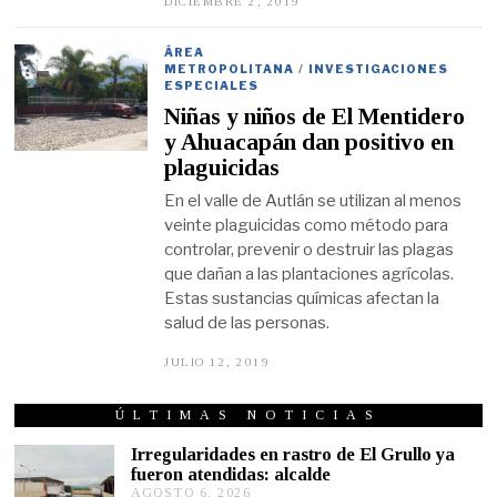
DICIEMBRE 2, 2019
D
I
C
I
ÁREA
E
METROPOLITANA
/
INVESTIGACIONES
M
ESPECIALES
B
Niñas y niños de El Mentidero
R
E
y Ahuacapán dan positivo en
2
plaguicidas
,
2
En el valle de Autlán se utilizan al menos
0
1
veinte plaguicidas como método para
9
controlar, prevenir o destruir las plagas
que dañan a las plantaciones agrícolas.
Estas sustancias químicas afectan la
salud de las personas.
JULIO 12, 2019
O
C
T
U
ÚLTIMAS NOTICIAS
B
R
Irregularidades en rastro de El Grullo ya
E
fueron atendidas: alcalde
2
AGOSTO 6, 2026
A
1