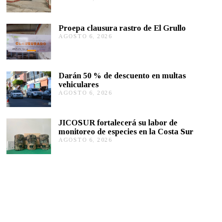
G
,
2
O
0
S
Proepa clausura rastro de El Grullo
1
T
9
AGOSTO 6, 2026
A
O
G
6
O
,
S
2
T
0
Darán 50 % de descuento en multas
O
2
vehiculares
6
6
,
AGOSTO 6, 2026
A
2
G
0
O
2
S
JICOSUR fortalecerá su labor de
6
T
monitoreo de especies en la Costa Sur
O
AGOSTO 6, 2026
A
5
G
,
O
2
S
0
T
2
O
6
5
,
2
0
2