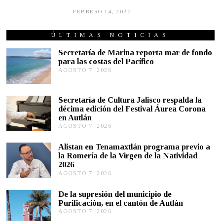
FEBRERO 14, 2020
F
E
B
R
ÚLTIMAS NOTICIAS
E
R
Secretaría de Marina reporta mar de fondo
O
para las costas del Pacífico
1
AGOSTO 7, 2026
A
4
G
,
2
O
0
S
Secretaría de Cultura Jalisco respalda la
2
T
décima edición del Festival Áurea Corona
0
O
en Autlán
7
,
AGOSTO 7, 2026
A
2
G
0
O
Alistan en Tenamaxtlán programa previo a
2
S
la Romería de la Virgen de la Natividad
6
T
2026
O
AGOSTO 7, 2026
A
7
G
,
O
2
De la supresión del municipio de
S
0
Purificación, en el cantón de Autlán
T
2
AGOSTO 7, 2026
A
O
6
G
6