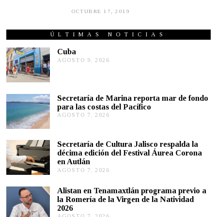
OCTUBRE 17, 2019
M
A
Y
O
ÚLTIMAS NOTICIAS
2
7
Cuba
,
AGOSTO 9, 2026
A
2
G
0
O
2
S
2
T
Secretaría de Marina reporta mar de fondo
O
para las costas del Pacífico
9
,
AGOSTO 7, 2026
A
2
G
0
O
2
S
Secretaría de Cultura Jalisco respalda la
6
T
décima edición del Festival Áurea Corona
O
en Autlán
7
,
AGOSTO 7, 2026
A
2
G
0
O
Alistan en Tenamaxtlán programa previo a
2
S
la Romería de la Virgen de la Natividad
6
T
2026
O
AGOSTO 7, 2026
A
7