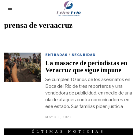
prensa de veraacruz
ENTRADAS
/
SEGURIDAD
La masacre de periodistas en
Veracruz que sigue impune
Se cumplen 10 años de los asesinatos en
Boca del Río de tres reporteros y una
vendedora de publicidad, en medio de una
ola de ataques contra comunicadores en
ese estado. Sus familias piden justicia
MAYO 3, 2022
M
A
Y
O
ÚLTIMAS NOTICIAS
3