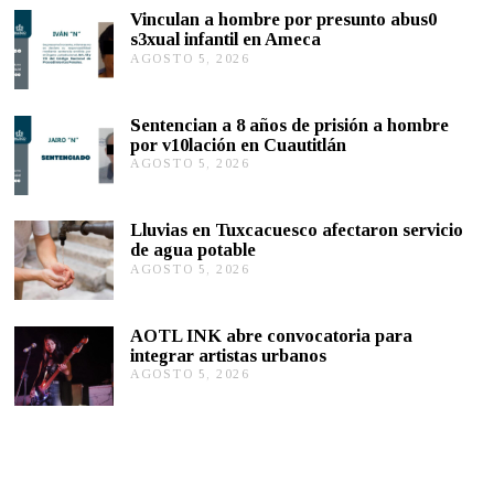
,
Vinculan a hombre por presunto abus0
2
s3xual infantil en Ameca
0
AGOSTO 5, 2026
A
2
G
2
O
S
Sentencian a 8 años de prisión a hombre
T
por v10lación en Cuautitlán
O
AGOSTO 5, 2026
A
5
G
,
O
2
S
0
Lluvias en Tuxcacuesco afectaron servicio
T
2
de agua potable
O
6
AGOSTO 5, 2026
A
5
G
,
O
2
S
0
AOTL INK abre convocatoria para
T
2
integrar artistas urbanos
O
6
AGOSTO 5, 2026
A
5
G
,
O
2
S
0
T
2
O
6
5