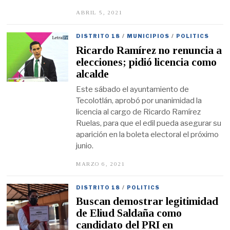
ABRIL 5, 2021
A
B
R
I
DISTRITO 18
/
MUNICIPIOS
/
POLITICS
L
Ricardo Ramírez no renuncia a
5
,
elecciones; pidió licencia como
2
alcalde
0
2
Este sábado el ayuntamiento de
1
Tecolotlán, aprobó por unanimidad la
licencia al cargo de Ricardo Ramírez
Ruelas, para que el edil pueda asegurar su
aparición en la boleta electoral el próximo
junio.
MARZO 6, 2021
M
A
Y
O
DISTRITO 18
/
POLITICS
1
Buscan demostrar legitimidad
9
,
de Eliud Saldaña como
2
candidato del PRI en
0