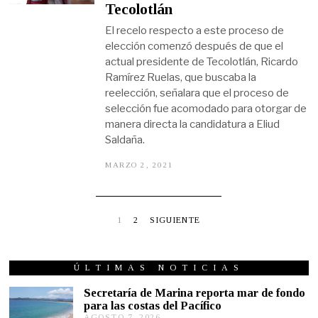
2
Tecolotlán
2
El recelo respecto a este proceso de
elección comenzó después de que el
actual presidente de Tecolotlán, Ricardo
Ramírez Ruelas, que buscaba la
reelección, señalara que el proceso de
selección fue acomodado para otorgar de
manera directa la candidatura a Eliud
Saldaña.
MARZO 2, 2021
M
A
Y
O
2
3
1
2
SIGUIENTE
,
2
0
2
ÚLTIMAS NOTICIAS
2
Secretaría de Marina reporta mar de fondo
para las costas del Pacífico
AGOSTO 7, 2026
A