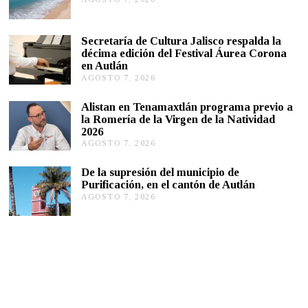
G
O
S
Secretaría de Cultura Jalisco respalda la
T
décima edición del Festival Áurea Corona
O
en Autlán
7
,
AGOSTO 7, 2026
A
2
G
0
O
Alistan en Tenamaxtlán programa previo a
2
S
la Romería de la Virgen de la Natividad
6
T
2026
O
AGOSTO 7, 2026
A
7
G
,
O
2
De la supresión del municipio de
S
0
Purificación, en el cantón de Autlán
T
2
AGOSTO 7, 2026
A
O
6
G
6
O
,
S
2
T
0
O
2
6
6
,
2
0
2