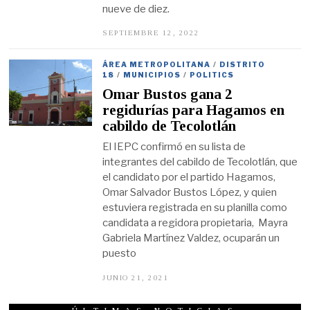
nueve de diez.
SEPTIEMBRE 12, 2022
S
E
P
T
ÁREA METROPOLITANA
/
DISTRITO
I
18
/
MUNICIPIOS
/
POLITICS
E
Omar Bustos gana 2
M
B
regidurías para Hagamos en
R
cabildo de Tecolotlán
E
1
El IEPC confirmó en su lista de
2
,
integrantes del cabildo de Tecolotlán, que
2
el candidato por el partido Hagamos,
0
2
Omar Salvador Bustos López, y quien
2
estuviera registrada en su planilla como
candidata a regidora propietaria, Mayra
Gabriela Martínez Valdez, ocuparán un
puesto
JUNIO 21, 2021
J
U
N
I