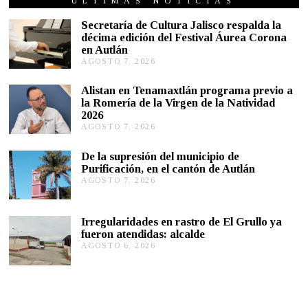
ÚLTIMAS NOTICIAS
O
2
Secretaría de Cultura Jalisco respalda la
1
décima edición del Festival Áurea Corona
,
en Autlán
2
0
AGOSTO 7, 2026
A
2
G
1
O
Alistan en Tenamaxtlán programa previo a
S
la Romería de la Virgen de la Natividad
T
2026
O
AGOSTO 7, 2026
A
7
G
,
O
2
De la supresión del municipio de
S
0
Purificación, en el cantón de Autlán
T
2
AGOSTO 7, 2026
A
O
6
G
6
O
,
S
2
Irregularidades en rastro de El Grullo ya
T
0
fueron atendidas: alcalde
O
2
AGOSTO 6, 2026
A
6
6
G
,
O
2
S
0
T
2
O
6