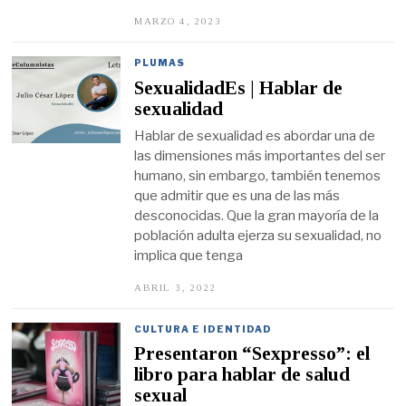
MARZO 4, 2023
M
A
R
Z
PLUMAS
O
SexualidadEs | Hablar de
3
,
sexualidad
2
0
Hablar de sexualidad es abordar una de
2
las dimensiones más importantes del ser
3
humano, sin embargo, también tenemos
que admitir que es una de las más
desconocidas. Que la gran mayoría de la
población adulta ejerza su sexualidad, no
implica que tenga
ABRIL 3, 2022
A
B
R
I
CULTURA E IDENTIDAD
L
Presentaron “Sexpresso”: el
2
,
libro para hablar de salud
2
sexual
0