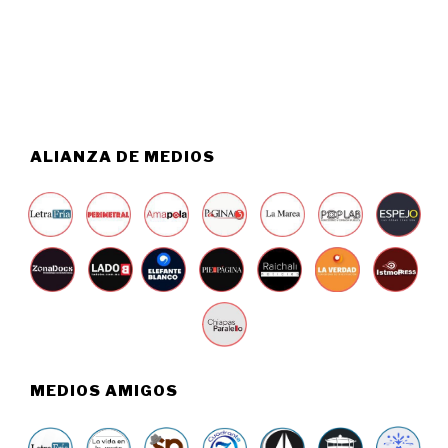
O
6
5
,
2
0
2
6
ALIANZA DE MEDIOS
MEDIOS AMIGOS