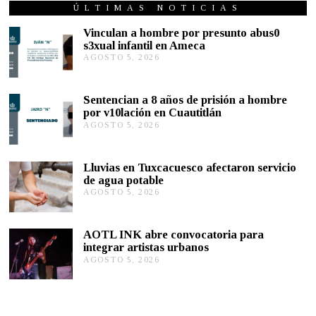
0
ÚLTIMAS NOTICIAS
2
0
Vinculan a hombre por presunto abus0
s3xual infantil en Ameca
AGOSTO 5, 2026
A
G
O
S
Sentencian a 8 años de prisión a hombre
T
por v10lación en Cuautitlán
O
AGOSTO 5, 2026
A
5
G
,
O
2
S
0
Lluvias en Tuxcacuesco afectaron servicio
T
2
de agua potable
O
6
AGOSTO 5, 2026
A
5
G
,
O
2
S
0
AOTL INK abre convocatoria para
T
2
integrar artistas urbanos
O
6
AGOSTO 5, 2026
A
5
G
,
O
2
S
0
T
2