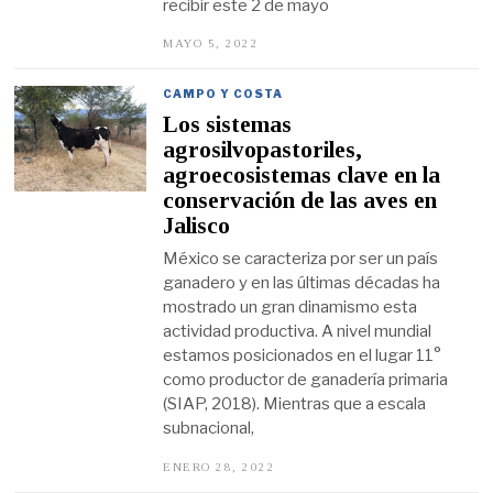
recibir este 2 de mayo
MAYO 5, 2022
M
A
Y
O
CAMPO Y COSTA
5
Los sistemas
,
2
agrosilvopastoriles,
0
agroecosistemas clave en la
2
2
conservación de las aves en
Jalisco
México se caracteriza por ser un país
ganadero y en las últimas décadas ha
mostrado un gran dinamismo esta
actividad productiva. A nivel mundial
estamos posicionados en el lugar 11°
como productor de ganadería primaria
(SIAP, 2018). Mientras que a escala
subnacional,
ENERO 28, 2022
E
N