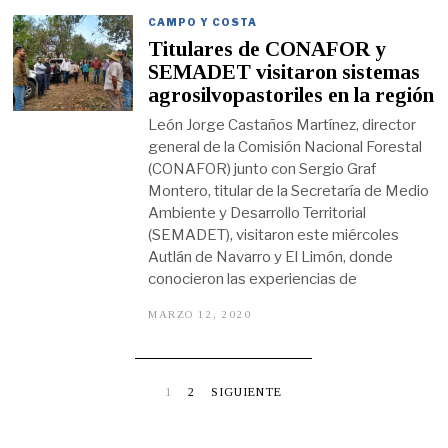
E
R
CAMPO Y COSTA
O
Titulares de CONAFOR y
2
9
SEMADET visitaron sistemas
,
agrosilvopastoriles en la región
2
0
León Jorge Castaños Martínez, director
2
2
general de la Comisión Nacional Forestal
(CONAFOR) junto con Sergio Graf
Montero, titular de la Secretaría de Medio
Ambiente y Desarrollo Territorial
(SEMADET), visitaron este miércoles
Autlán de Navarro y El Limón, donde
conocieron las experiencias de
MARZO 12, 2020
M
A
R
Z
O
1
1
2
SIGUIENTE
2
,
2