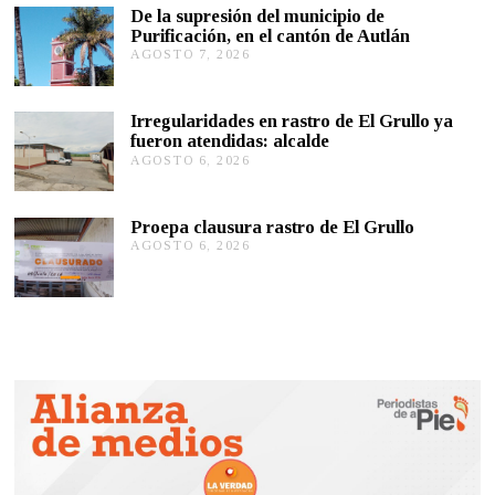
O
De la supresión del municipio de
S
Purificación, en el cantón de Autlán
T
AGOSTO 7, 2026
A
O
G
6
O
,
S
2
Irregularidades en rastro de El Grullo ya
T
0
fueron atendidas: alcalde
O
2
AGOSTO 6, 2026
A
6
6
G
,
O
2
S
0
Proepa clausura rastro de El Grullo
T
2
AGOSTO 6, 2026
A
O
6
G
6
O
,
S
2
T
0
O
2
6
6
,
2
0
2
6