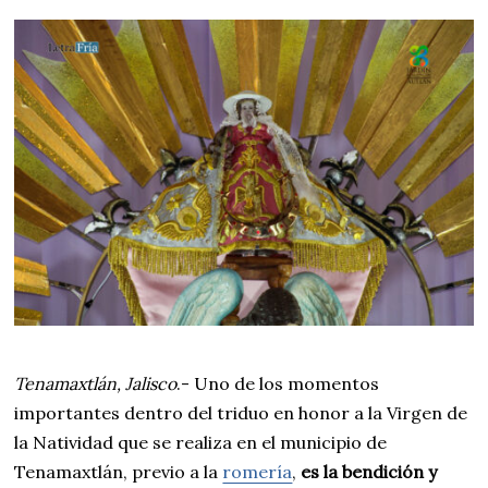
S
T
O
3
1
,
2
0
2
5
Tenamaxtlán, Jalisco
.- Uno de los momentos
importantes dentro del triduo en honor a la Virgen de
la Natividad que se realiza en el municipio de
Tenamaxtlán, previo a la
romería
,
es la bendición y