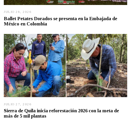
JULIO 28, 2026
J
U
Ballet Petates Dorados se presenta en la Embajada de
L
México en Colombia
I
O
2
7
,
2
0
2
6
JULIO 27, 2026
J
U
Sierra de Quila inicia reforestación 2026 con la meta de
L
más de 5 mil plantas
I
O
2
7