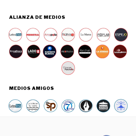
,
2
0
ALIANZA DE MEDIOS
2
6
MEDIOS AMIGOS