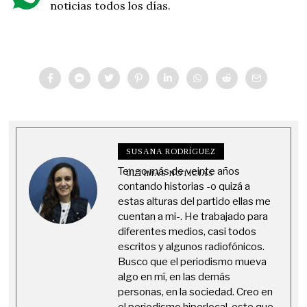
noticias todos los días.
SUSANA RODRÍGUEZ
Tengo más de veinte años
ÚLTIMAS NOTICIAS
contando historias -o quizá a
estas alturas del partido ellas me
cuentan a mi-. He trabajado para
diferentes medios, casi todos
escritos y algunos radiofónicos.
Busco que el periodismo mueva
algo en mí, en las demás
personas, en la sociedad. Creo en