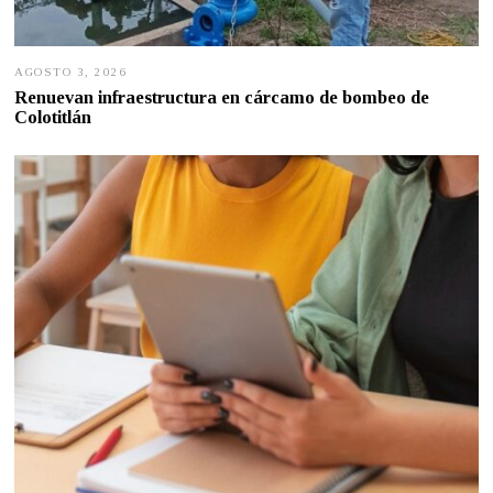
AGOSTO 3, 2026
A
G
Renuevan infraestructura en cárcamo de bombeo de
O
Colotitlán
S
T
O
2
,
2
0
2
6